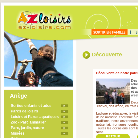
Découverte
Découverte de notre patrim
Des 
ado
des 
et a
Ariège
week
Déco
Sorties enfants et ados
cheval, dos d’âne, en train
Parcs de loisirs
Ludique et éducative, la visi
Loisirs et Parcs aquatiques
d’une miellerie
contribue à 
traditions, notre environne
Zoo - Parc animalier
goûter lait, fromages, confit
Parc, jardin, nature
Toutes les occasions sont 
sens !
Musées