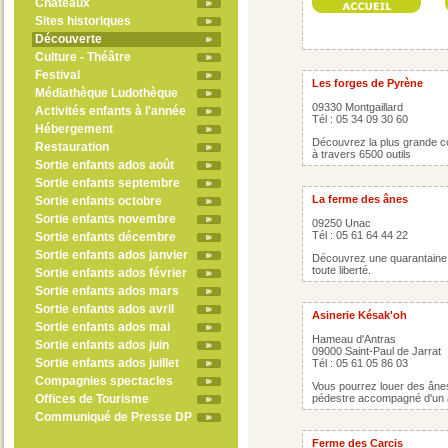
Châteaux
Sites historiques
Découverte
Culture - Théâtre
Festival
Les forges de Pyrène
Médiathèque Ludothèque
09330 Montgaillard
Activités enfants à l'année
Tél : 05 34 09 30 60
Hébergement
Découvrez la plus grande col
Restauration
à travers 6500 outils
Sortie enfants ados août
Sortie enfants septembre
La ferme des ânes
Sortie enfants octobre
Sortie enfants novembre
09250 Unac
Tél : 05 61 64 44 22
Sortie enfants décembre
Sortie enfants ados janvier
Découvrez une quarantaine 
toute liberté.
Sortie enfants ados février
Sortie enfants ados mars
Sortie enfants ados avril
Asinerie Késak'oh
Sortie enfants ados mai
Hameau d'Antras
Sortie enfants ados juin
09000 Saint-Paul de Jarrat
Sortie enfants ados juillet
Tél : 05 61 05 86 03
Compagnies spectacles
Vous pourrez louer des âne
Offices de Tourisme
pédestre accompagné d'un 
Communiqué de Presse DP
Ferme des Carcis