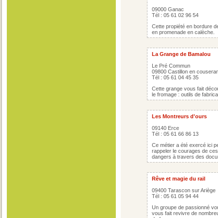
09000 Ganac
Tél : 05 61 02 96 54
Cette propiété en bordure de
en promenade en calèche.
La Grange de Bamalou
Le Pré Commun
09800 Castillon en cousera
Tél : 05 61 04 45 35
Cette grange vous fait décou
le fromage : outils de fabrica
Les Montreurs d'ours
09140 Erce
Tél : 05 61 66 86 13
Ce métier a été exercé ici p
rappeler le courages de ces
dangers à travers des docu
Rêve et magie du rail
09400 Tarascon sur Ariège
Tél : 05 61 05 94 44
Un groupe de passionné vous
vous fait revivre de nombr