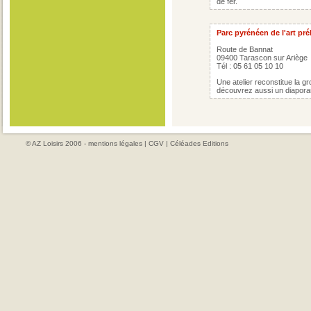
de fer.
Parc pyrénéen de l'art pré
Route de Bannat
09400 Tarascon sur Ariège
Tél : 05 61 05 10 10
Une atelier reconstitue la g
découvrez aussi un diaporam
© AZ Loisirs 2006 -
mentions légales
|
CGV
|
Céléades Editions