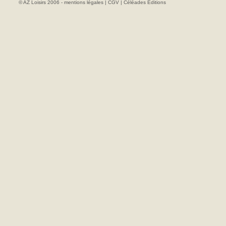
© AZ Loisirs 2006 -
mentions légales
|
CGV
|
Céléades Editions