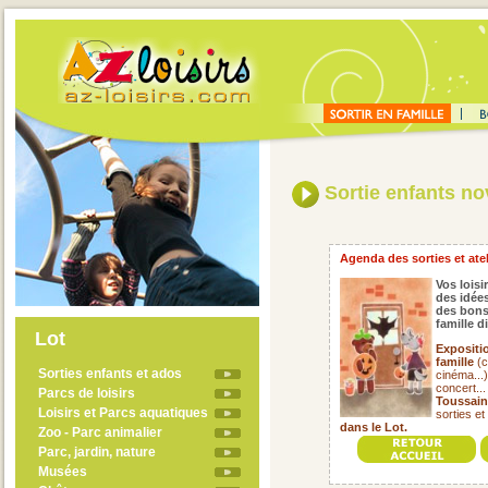
Sortie enfants n
Agenda des sorties et ate
Vos loisi
des idées
des bons
famille 
Lot
Expositi
famille
(c
Sorties enfants et ados
cinéma...
concert..
Parcs de loisirs
Toussain
Loisirs et Parcs aquatiques
sorties et
dans le Lot.
Zoo - Parc animalier
Parc, jardin, nature
Musées