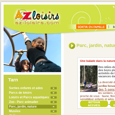
Parc, jardin, natu
Une balade dans la nature, 
Des idées de
des bons pla
activités de
vacances dan
Tarn
La diversité 
jardins botan
Sorties enfants et ados
des 5 sens
Parcs de loisirs
les sentiers,
proche de vous : faune, flore
Loisirs et Parcs aquatiques
sensibiliser enfants et ados 
Zoo - Parc animalier
Parc, jardin, nature
Musées