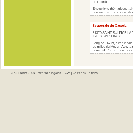
de la forêt.
Expositions thématiques, air
parcours fixe de course d'or
Souterrain du Castela
81370 SAINT-SULPICE LA
Tél : 05 63 41 89 50
Long de 142 m, c'est le plu
au milieu du Moyen-Age, la r
admiratif. Parfaitement acce
© AZ Loisirs 2006 -
mentions légales
|
CGV
|
Céléades Editions