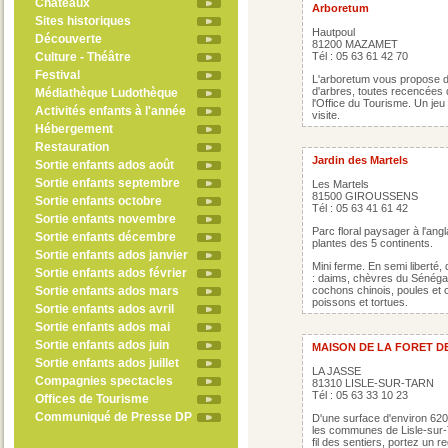
Châteaux
Arboretum
Sites historiques
Hautpoul
Découverte
81200 MAZAMET
Culture - Théâtre
Tél : 05 63 61 42 70
Festival
L'arboretum vous propose d
d'arbres, toutes recencées 
Médiathèque Ludothèque
l'Office du Tourisme. Un jeu
Activités enfants à l'année
visite.
Hébergement
Restauration
Jardin des Martels
Sortie enfants ados août
Sortie enfants septembre
Les Martels
81500 GIROUSSENS
Sortie enfants octobre
Tél : 05 63 41 61 42
Sortie enfants novembre
Parc floral paysager à l'ang
Sortie enfants décembre
plantes des 5 continents.
Sortie enfants ados janvier
Mini ferme. En semi libert
Sortie enfants ados février
: daims, chèvres du Sénéga
Sortie enfants ados mars
cochons chinois, poules et
poissons et tortues.
Sortie enfants ados avril
Sortie enfants ados mai
Sortie enfants ados juin
MAISON DE LA FORET DE
Sortie enfants ados juillet
LA JASSE
Compagnies spectacles
81310 LISLE-SUR-TARN
Tél : 05 63 33 10 23
Offices de Tourisme
Communiqué de Presse DP
D'une surface d'environ 620 
les communes de Lisle-sur-
fil des sentiers, portez un r