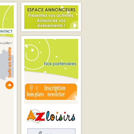
s juillet
/