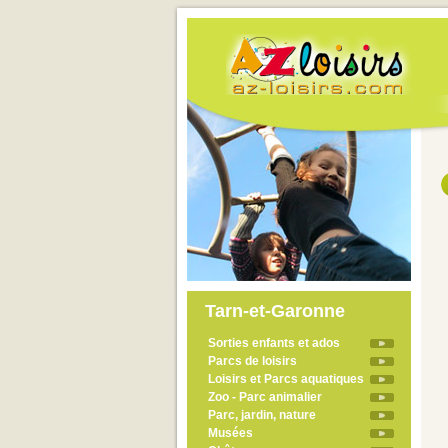
Tarn-et-Garonne
Sorties enfants et ados
Parcs de loisirs
Loisirs et Parcs aquatiques
Zoo - Parc animalier
Parc, jardin, nature
Musées