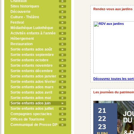
Châteaux
Sites historiques
Rendez-vous aux jardins
Découverte
Culture - Théâtre
Festival
Médiathèque Ludothèque
Activités enfants à l'année
Hébergement
Restauration
Sortie enfants ados août
Sortie enfants septembre
Sortie enfants octobre
Sortie enfants novembre
Sortie enfants décembre
Sortie enfants ados janvier
Découvrez toutes les sort
Sortie enfants ados février
Sortie enfants ados mars
Sortie enfants ados avril
Les journées du patrimoi
Sortie enfants ados mai
Sortie enfants ados juin
Sortie enfants ados juillet
Compagnies spectacles
Offices de Tourisme
Communiqué de Presse DP