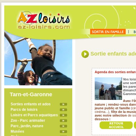
Sortie enfants ad
Agenda des sorties enfant
Vos lois
une sort
les pare
dimanch
Tarn-et-Garonne
Garonne
Avec l’é
Sorties enfants et ados
nature ; rendez-vous dans
jeune public et famille
(cir
Parcs de loisirs
cinéma...),
fête de la musi
Loisirs et Parcs aquatiques
avec notre sélection
de so
dessous :
Zoo - Parc animalier
Parc, jardin, nature
Musées