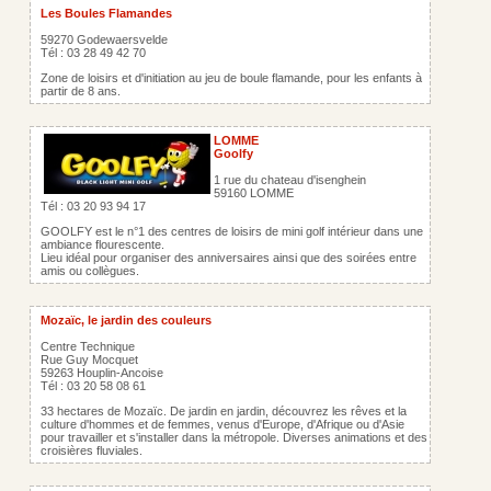
Les Boules Flamandes
59270 Godewaersvelde
Tél : 03 28 49 42 70
Zone de loisirs et d'initiation au jeu de boule flamande, pour les enfants à
partir de 8 ans.
LOMME
Goolfy
1 rue du chateau d'isenghein
59160 LOMME
Tél : 03 20 93 94 17
GOOLFY est le n°1 des centres de loisirs de mini golf intérieur dans une
ambiance flourescente.
Lieu idéal pour organiser des anniversaires ainsi que des soirées entre
amis ou collègues.
Mozaïc, le jardin des couleurs
Centre Technique
Rue Guy Mocquet
59263 Houplin-Ancoise
Tél : 03 20 58 08 61
33 hectares de Mozaïc. De jardin en jardin, découvrez les rêves et la
culture d'hommes et de femmes, venus d'Europe, d'Afrique ou d'Asie
pour travailler et s'installer dans la métropole. Diverses animations et des
croisières fluviales.