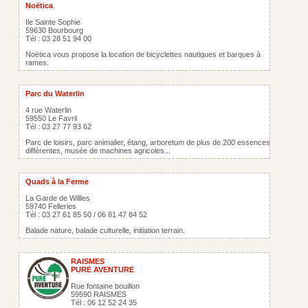
Noëtica
Ile Sainte Sophie
59630 Bourbourg
Tél : 03 28 51 94 00
Noëtica vous propose la location de bicyclettes nautiques et barques à
rames.
Parc du Waterlin
4 rue Waterlin
59550 Le Favril
Tél : 03 27 77 93 62
Parc de loisirs, parc animalier, étang, arboretum de plus de 200 essences
différentes, musée de machines agricoles...
Quads à la Ferme
La Garde de Willies
59740 Felleries
Tél : 03 27 61 85 50 / 06 81 47 84 52
Balade nature, balade culturelle, initiation terrain.
RAISMES
PURE AVENTURE
Rue fontaine bouillon
59590 RAISMES
Tél : 06 12 52 24 35