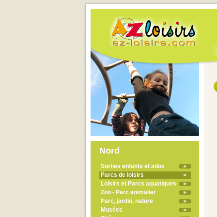
Nord
Sorties enfants et ados
Parcs de loisirs
Loisirs et Parcs aquatiques
Zoo - Parc animalier
Parc, jardin, nature
Musées