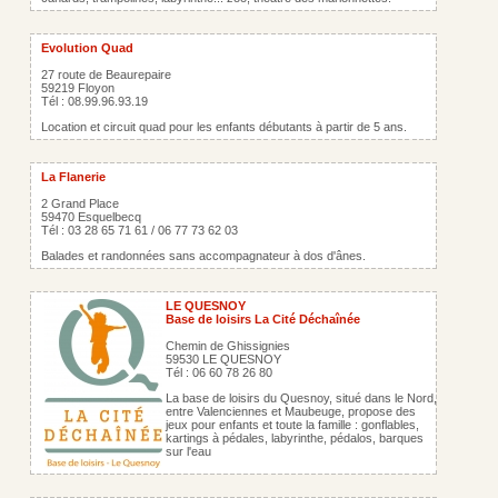
Evolution Quad
27 route de Beaurepaire
59219 Floyon
Tél : 08.99.96.93.19
Location et circuit quad pour les enfants débutants à partir de 5 ans.
La Flanerie
2 Grand Place
59470 Esquelbecq
Tél : 03 28 65 71 61 / 06 77 73 62 03
Balades et randonnées sans accompagnateur à dos d'ânes.
LE QUESNOY
Base de loisirs La Cité Déchaînée
Chemin de Ghissignies
59530 LE QUESNOY
Tél : 06 60 78 26 80
La base de loisirs du Quesnoy, situé dans le Nord,
entre Valenciennes et Maubeuge, propose des
jeux pour enfants et toute la famille : gonflables,
kartings à pédales, labyrinthe, pédalos, barques
sur l'eau