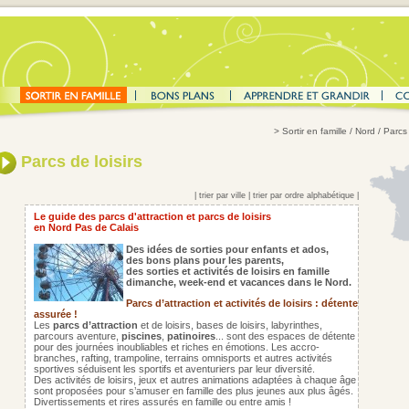
>
Sortir en famille
/ Nord / Parcs 
Parcs de loisirs
|
trier par ville
|
trier par ordre alphabétique
|
Le guide des parcs d'attraction et parcs de loisirs
en Nord Pas de Calais
Des idées de sorties pour enfants et ados,
des bons plans pour les parents,
des sorties et activités de loisirs en famille
dimanche, week-end et vacances dans le Nord.
Parcs d’attraction et activités de loisirs : détente
assurée !
Les
parcs d’attraction
et de loisirs, bases de loisirs, labyrinthes,
parcours aventure,
piscines
,
patinoires
... sont des espaces de détente
pour des journées inoubliables et riches en émotions. Les accro-
branches, rafting, trampoline, terrains omnisports et autres activités
sportives séduisent les sportifs et aventuriers par leur diversité.
Des activités de loisirs, jeux et autres animations adaptées à chaque âge
sont proposées pour s’amuser en famille des plus jeunes aux plus âgés.
Divertissements et rires assurés en famille ou entre amis !