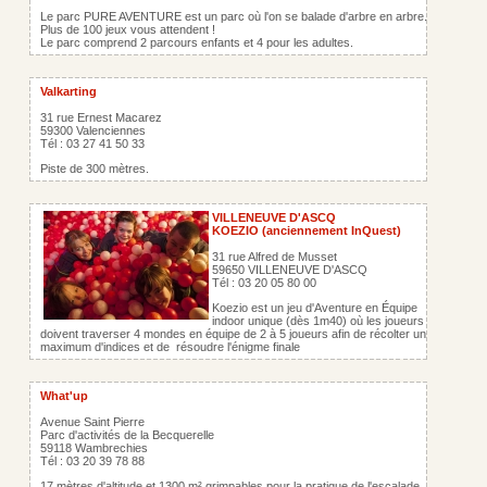
Le parc PURE AVENTURE est un parc où l'on se balade d'arbre en arbre.
Plus de 100 jeux vous attendent !
Le parc comprend 2 parcours enfants et 4 pour les adultes.
Valkarting
31 rue Ernest Macarez
59300 Valenciennes
Tél : 03 27 41 50 33
Piste de 300 mètres.
VILLENEUVE D'ASCQ
KOEZIO (anciennement InQuest)
31 rue Alfred de Musset
59650 VILLENEUVE D'ASCQ
Tél : 03 20 05 80 00
Koezio est un jeu d'Aventure en Équipe
indoor unique (dès 1m40) où les joueurs
doivent traverser 4 mondes en équipe de 2 à 5 joueurs afin de récolter un
maximum d'indices et de résoudre l'énigme finale
What'up
Avenue Saint Pierre
Parc d'activités de la Becquerelle
59118 Wambrechies
Tél : 03 20 39 78 88
17 mètres d'altitude et 1300 m² grimpables pour la pratique de l'escalade.