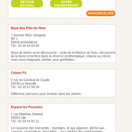
Base des Près du Hem
7 avenue Marc Sangnier
BP 1
59426 Armentières
Tél : 03 20 44 04 60
Base de loisirs et de découverte : visite de la Maison de l'eau, découverte
de la faune et la flore dans la réserve ornithologique, chasse au trésor...
mais aussi baignade, pédalo, jeux gonflables...
Chloro Fil
2 rue du Général de Gaulle
59239 La Neuville
Tél : 03 20 57 58 59
Différents parcours pour évoluer dans les arbres.
Espace les Poussins
1 rue Matthias Delobel
59000 Lille
Tél : 03 20 54 81 11
Le royaume des tout-petits : manèges, tir aux pigeons, pêche aux
canards, trampolines, labyrinthe... zoo, théâtre des marionnettes.