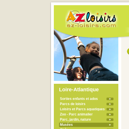
Loire-Atlantique
Sorties enfants et ados
Parcs de loisirs
Loisirs et Parcs aquatiques
Zoo - Parc animalier
Parc, jardin, nature
Musées