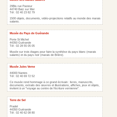
29Bis rue Pasteur
44740 Batz sur Mer
Tél : 02 40 23 82 79
1500 objets, documents, vidéo-projections relatifs au monde des marais
salants.
Musée du Pays de Guérande
Porte St Michel
44350 Guérande
Tél : 02 28 55 05 05
Musée sur trois étages pour faire la synthèse du pays blanc (marais
salants) et du pays noir (marais de Brière).
Musée Jules Verne
44000 Nantes
Tél : 02 40 69 72 52
Ce musée rend hommage à ce grand écrivain : livres, manuscrits,
documents, extraits des œuvres et illustrations, affiches, jeux et objets,
invitent à un "voyage au centre de l'écriture vernienne".
Terre de Sel
Pradel
44350 Guérande
Tél : 02 40 62 08 80