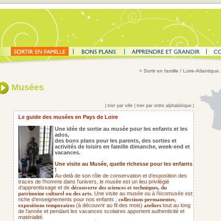
>
Sortir en famille
/ Loire-Atlantique
Musées
|
trier par ville
|
trier par ordre alphabétique
|
Le guide des musées en Pays de Loire
Une idée de sortie au musée pour les enfants et les
ados,
des bons plans pour les parents,
des sorties et
activités de loisirs en famille dimanche, week-end et
vacances.
Une visite au Musée, quelle richesse pour les enfants
!
Au-delà de son rôle de conservation et d’exposition des
traces de l’homme dans l’univers, le musée est un lieu privilégié
d’apprentissage et de
découverte des sciences et techniques, du
. Une visite au musée ou à l’écomusée est
patrimoine culturel ou des arts
riche d’enseignements pour nos enfants ;
,
collections permanentes
(à découvrir au fil des mois)
tout au long
expositions temporaires
ateliers
de l’année et pendant les vacances scolaires apportent authenticité et
matérialité.