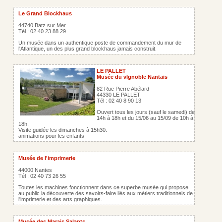
Le Grand Blockhaus
44740 Batz sur Mer
Tél : 02 40 23 88 29
Un musée dans un authentique poste de commandement du mur de
l'Atlantique, un des plus grand blockhaus jamais construit.
LE PALLET
Musée du vIgnoble Nantais
82 Rue Pierre Abélard
44330 LE PALLET
Tél : 02 40 8 90 13
Ouvert tous les jours (sauf le samedi) de
14h à 18h et du 15/06 au 15/09 de 10h à
18h.
Visite guidée les dimanches à 15h30.
animations pour les enfants
Musée de l'imprimerie
44000 Nantes
Tél : 02 40 73 26 55
Toutes les machines fonctionnent dans ce superbe musée qui propose
au public la découverte des savoirs-faire liés aux métiers traditionnels de
l'imprimerie et des arts graphiques.
Musée des Marais Salants