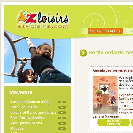
Sortie enfants n
Agenda des sorties et ate
Vos loisi
des idées
des bons
famille 
Mayenne
Expositi
famille
(c
Sorties enfants et ados
cinéma...
concert..
Parcs de loisirs
Toussain
Loisirs et Parcs aquatiques
sorties et
dans la Mayenne.
Zoo - Parc animalier
Parc, jardin, nature
Musées