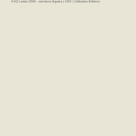
© AZ Loisirs 2006 -
mentions légales
|
CGV
|
Céléades Editions