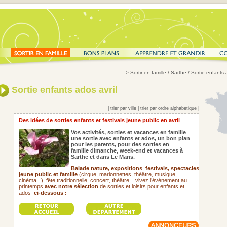
>
Sortir en famille
/ Sarthe / Sortie enfants 
Sortie enfants ados avril
|
trier par ville
|
trier par ordre alphabétique
|
Des idées de sorties enfants et festivals jeune public en avril
Vos activités, sorties et vacances en famille
une sortie avec enfants et ados, un bon plan
pour les parents, pour des sorties en
famille dimanche, week-end et vacances à
Sarthe et dans Le Mans.
Balade nature, expositions
,
festivals,
spectacles
jeune public et famille
(cirque, marionnettes, théâtre, musique,
cinéma...), fête traditionnelle, concert, théâtre... vivez l’événement au
printemps
avec notre sélection
de sorties et loisirs pour enfants et
ados
ci-dessous :