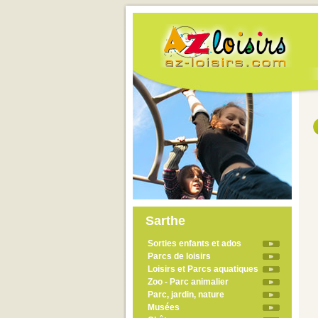
Sarthe
Sorties enfants et ados
Parcs de loisirs
Loisirs et Parcs aquatiques
Zoo - Parc animalier
Parc, jardin, nature
Musées