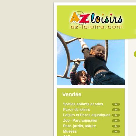
Vendée
Sorties enfants et ados
Parcs de loisirs
Loisirs et Parcs aquatiques
Zoo - Parc animalier
Parc, jardin, nature
Musées