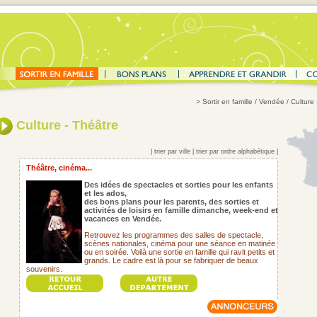
>
Sortir en famille
/ Vendée / Culture 
Culture - Théâtre
|
trier par ville
|
trier par ordre alphabétique
|
Théâtre, cinéma...
Des idées de spectacles et sorties pour les enfants
et les ados,
des bons plans pour les parents,
des sorties et
activités de loisirs en famille dimanche, week-end et
vacances en Vendée.
Retrouvez les programmes des salles de spectacle,
scènes nationales, cinéma pour une séance en matinée
ou en soirée. Voilà une sortie en famille qui ravit petits et
grands. Le cadre est là pour se fabriquer de beaux
souvenirs.