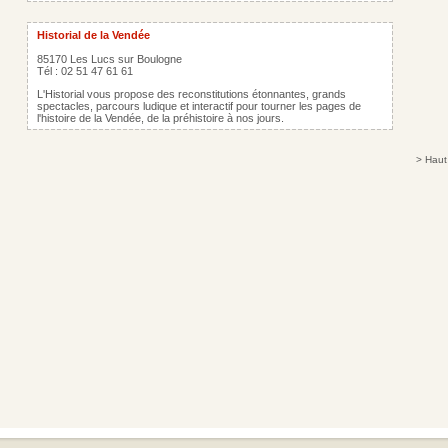
Historial de la Vendée
85170 Les Lucs sur Boulogne
Tél : 02 51 47 61 61
L'Historial vous propose des reconstitutions étonnantes, grands
spectacles, parcours ludique et interactif pour tourner les pages de
l'histoire de la Vendée, de la préhistoire à nos jours.
>
Haut