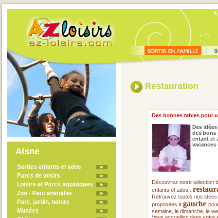
Restauration
Des bonnes tables pour u
Des idées 
des bons 
enfant et
vacances 
Aisne
Sorties enfants et ados
Parcs de loisirs
Découvrez notre sélection d
Loisirs et Parcs aquatiques
restaur
enfants et ados :
Zoo - Parc animalier
Retrouvez toutes nos idées d
Parc, jardin, nature
gauche
proposées à
pour
Musées
semaine, le dimanche, le w
Vous accueillez dans votre é