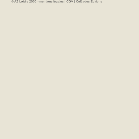
© AZ Loisirs 2006 -
mentions légales
|
CGV
|
Céléades Editions