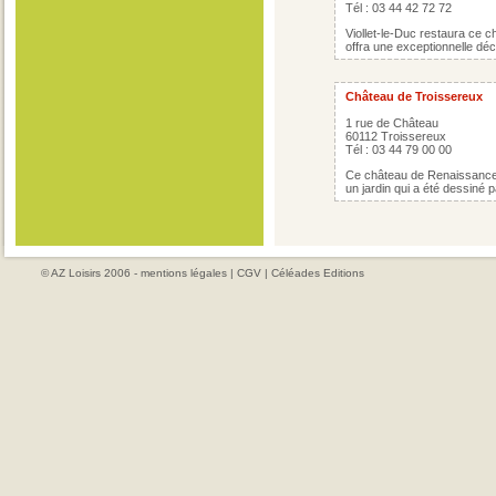
Tél : 03 44 42 72 72
Viollet-le-Duc restaura ce c
offra une exceptionnelle déc
Château de Troissereux
1 rue de Château
60112 Troissereux
Tél : 03 44 79 00 00
Ce château de Renaissance
un jardin qui a été dessiné p
© AZ Loisirs 2006 -
mentions légales
|
CGV
|
Céléades Editions