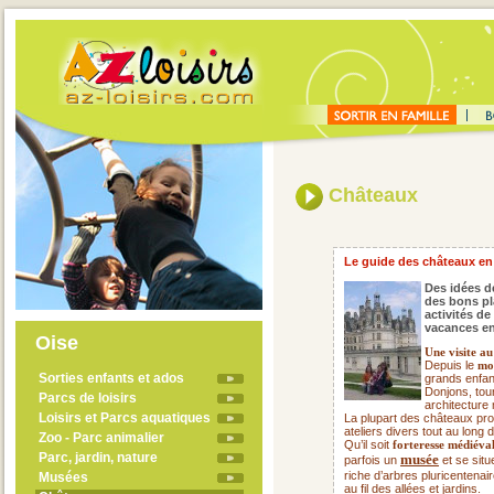
Châteaux
Le guide des châteaux en
Des idées de
des bons pl
activités de
vacances en
Oise
Une visite a
Depuis le
mo
Sorties enfants et ados
grands enfan
Donjons, tou
Parcs de loisirs
architecture m
Loisirs et Parcs aquatiques
La plupart des châteaux pro
ateliers divers tout au long
Zoo - Parc animalier
Qu’il soit
forteresse médiéva
Parc, jardin, nature
musée
parfois un
et se situ
riche d’arbres pluricentenair
Musées
au fil des allées et jardins.