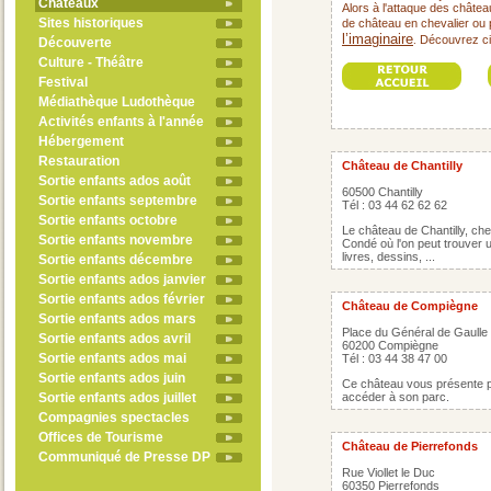
Châteaux
Alors à l'attaque des châtea
Sites historiques
de château en chevalier ou 
l’imaginaire
Découvrez ci-
.
Découverte
Culture - Théâtre
Festival
Médiathèque Ludothèque
Activités enfants à l'année
Hébergement
Restauration
Château de Chantilly
Sortie enfants ados août
60500 Chantilly
Sortie enfants septembre
Tél : 03 44 62 62 62
Sortie enfants octobre
Le château de Chantilly, ch
Sortie enfants novembre
Condé où l'on peut trouver u
livres, dessins, ...
Sortie enfants décembre
Sortie enfants ados janvier
Sortie enfants ados février
Château de Compiègne
Sortie enfants ados mars
Place du Général de Gaulle
Sortie enfants ados avril
60200 Compiègne
Sortie enfants ados mai
Tél : 03 44 38 47 00
Sortie enfants ados juin
Ce château vous présente p
Sortie enfants ados juillet
accéder à son parc.
Compagnies spectacles
Offices de Tourisme
Château de Pierrefonds
Communiqué de Presse DP
Rue Viollet le Duc
60350 Pierrefonds