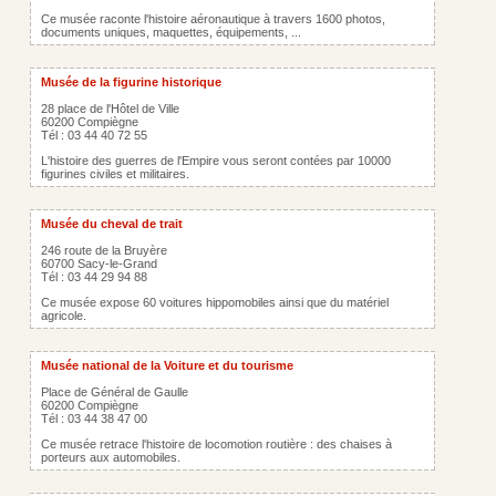
Ce musée raconte l'histoire aéronautique à travers 1600 photos,
documents uniques, maquettes, équipements, ...
Musée de la figurine historique
28 place de l'Hôtel de Ville
60200 Compiègne
Tél : 03 44 40 72 55
L'histoire des guerres de l'Empire vous seront contées par 10000
figurines civiles et militaires.
Musée du cheval de trait
246 route de la Bruyère
60700 Sacy-le-Grand
Tél : 03 44 29 94 88
Ce musée expose 60 voitures hippomobiles ainsi que du matériel
agricole.
Musée national de la Voiture et du tourisme
Place de Général de Gaulle
60200 Compiègne
Tél : 03 44 38 47 00
Ce musée retrace l'histoire de locomotion routière : des chaises à
porteurs aux automobiles.