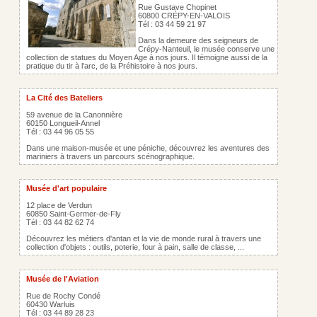
Rue Gustave Chopinet
60800 CRÉPY-EN-VALOIS
Tél : 03 44 59 21 97
Dans la demeure des seigneurs de
Crépy-Nanteuil, le musée conserve une
collection de statues du Moyen Age à nos jours. Il témoigne aussi de la
pratique du tir à l'arc, de la Préhistoire à nos jours.
La Cité des Bateliers
59 avenue de la Canonnière
60150 Longueil-Annel
Tél : 03 44 96 05 55
Dans une maison-musée et une péniche, découvrez les aventures des
mariniers à travers un parcours scénographique.
Musée d'art populaire
12 place de Verdun
60850 Saint-Germer-de-Fly
Tél : 03 44 82 62 74
Découvrez les métiers d'antan et la vie de monde rural à travers une
collection d'objets : outils, poterie, four à pain, salle de classe, ...
Musée de l'Aviation
Rue de Rochy Condé
60430 Warluis
Tél : 03 44 89 28 23