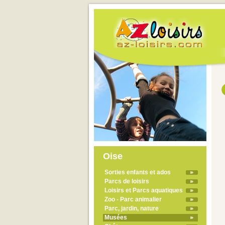
Oise
Sorties enfants et ados
Parcs de loisirs
Loisirs et Parcs aquatiques
Zoo - Parc animalier
Parc, jardin, nature
Musées