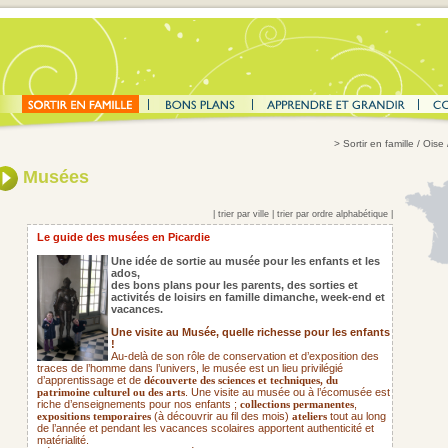
>
Sortir en famille
/ Oise
Musées
|
trier par ville
|
trier par ordre alphabétique
|
Le guide des musées en Picardie
Une idée de sortie au musée pour les enfants et les
ados,
des bons plans pour les parents,
des sorties et
activités de loisirs en famille dimanche, week-end et
vacances.
Une visite au Musée, quelle richesse pour les enfants
!
Au-delà de son rôle de conservation et d’exposition des
traces de l’homme dans l’univers, le musée est un lieu privilégié
d’apprentissage et de
découverte des sciences et techniques, du
. Une visite au musée ou à l’écomusée est
patrimoine culturel ou des arts
riche d’enseignements pour nos enfants ;
,
collections permanentes
(à découvrir au fil des mois)
tout au long
expositions temporaires
ateliers
de l’année et pendant les vacances scolaires apportent authenticité et
matérialité.