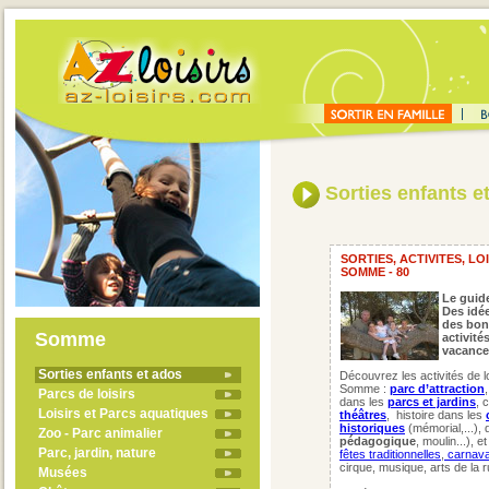
Sorties enfants e
SORTIES, ACTIVITES, LO
SOMME - 80
Le guide
Des idée
des bon
Somme
activité
vacance
Sorties enfants et ados
Découvrez les activités de l
Somme :
parc d’attraction
Parcs de loisirs
dans les
parcs et jardins
, 
Loisirs et Parcs aquatiques
théâtres
,
histoire dans les
historiques
(mémorial,...), 
Zoo - Parc animalier
pédagogique
, moulin...), 
Parc, jardin, nature
fêtes traditionnelles
,
carnava
cirque, musique, arts de la r
Musées