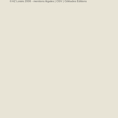
© AZ Loisirs 2006 -
mentions légales
|
CGV
|
Céléades Editions