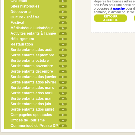
Châteaux
Repérez les bonnes adresses
nos idées pour une sortie en 
Sites historiques
proposées
à
gauche
pour d
Découverte
semaine, le dimanche, le w
Culture - Théâtre
Festival
Médiathèque Ludothèque
Activités enfants à l'année
Hébergement
Restauration
Sortie enfants ados août
Sortie enfants septembre
Sortie enfants octobre
Sortie enfants novembre
Sortie enfants décembre
Sortie enfants ados janvier
Sortie enfants ados février
Sortie enfants ados mars
Sortie enfants ados avril
Sortie enfants ados mai
Sortie enfants ados juin
Sortie enfants ados juillet
Compagnies spectacles
Offices de Tourisme
Communiqué de Presse DP