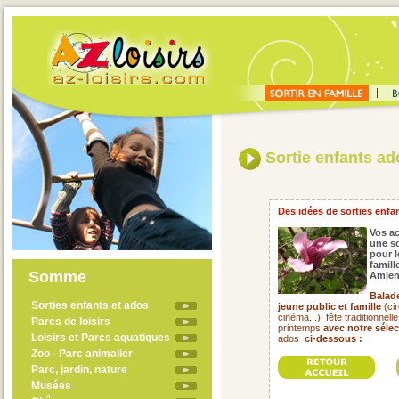
Sortie enfants ado
Des idées de sorties enfan
Vos ac
une so
pour l
famil
Somme
Amien
Balade
Sorties enfants et ados
jeune public et famille
(cir
cinéma...), fête traditionnel
Parcs de loisirs
printemps
avec notre séle
Loisirs et Parcs aquatiques
ados
ci-dessous :
Zoo - Parc animalier
Parc, jardin, nature
Musées