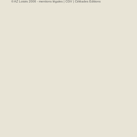
© AZ Loisirs 2006 -
mentions légales
|
CGV
|
Céléades Editions