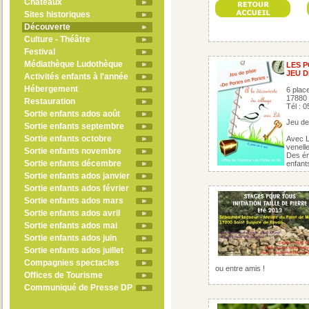
Châteaux
Sites historiques
Découverte
Culture - Théâtre
Festival
Médiathèque Ludothèque
LES P
JEU D
Activités enfants à l'année
Hébergement
6 plac
17880
Restauration
Tél : 
Sortie enfants ados août
Jeu de
Sortie enfants septembre
Sortie enfants octobre
Avec Li
venelle
Sortie enfants novembre
Des én
Sortie enfants décembre
enfant
Sortie enfants ados janvier
Sortie enfants ados février
Sortie enfants ados mars
Sortie enfants ados avril
Sortie enfants ados mai
Sortie enfants ados juin
Sortie enfants ados juillet
Compagnies spectacles
ou entre amis !
Offices de Tourisme
Communiqué de Presse DP