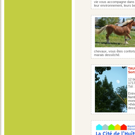
vie vous accompagne dans l'
leur environnement, leurs b
chevaux, vous êtes conforta
marais desséché.
TA
Sort
12 b
171
Tél 
Entr
flam
mond
>thè
dess