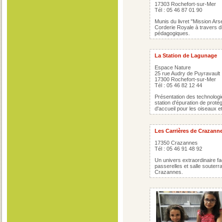
17303 Rochefort-sur-Mer
Tél : 05 46 87 01 90
Munis du livret "Mission Arse
Corderie Royale à travers 
pédagogiques.
La Station de Lagunage
Espace Nature
25 rue Audry de Puyravault
17300 Rochefort-sur-Mer
Tél : 05 46 82 12 44
Présentation des technologie
station d'épuration de proté
d'accueil pour les oiseaux 
Les Carrières de Crazann
17350 Crazannes
Tél : 05 46 91 48 92
Un univers extraordinaire f
passerelles et salle souterra
Crazannes.