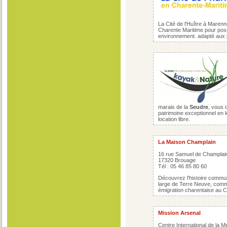
La Cité de l'Huître à Marenn
Charente Maritime pour poser
environnement. adapté aux 
marais de la
Seudre
, vous 
patrimoine exceptionnel en 
location libre.
La Maison Champlain
16 rue Samuel de Champlai
17320 Brouage
Tél : 05 46 85 80 60
Découvrez l'histoire commu
large de Terre Neuve, comm
émigration charentaise au C
Mission Arsenal
Centre International de la M