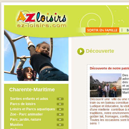
Découverte
Découverte de notre patrim
Des 
ado
des 
et a
Charente-Maritime
week
Mari
Sorties enfants et ados
Découvrir une
ville ou une
train ou en bateau constitue
Parcs de loisirs
Ludique et éducative, la visi
Loisirs et Parcs aquatiques
d’une miellerie
contribue à 
traditions, notre environne
Zoo - Parc animalier
goûter lait, fromages, confit
Parc, jardin, nature
Toutes les occasions sont 
sens !
Musées