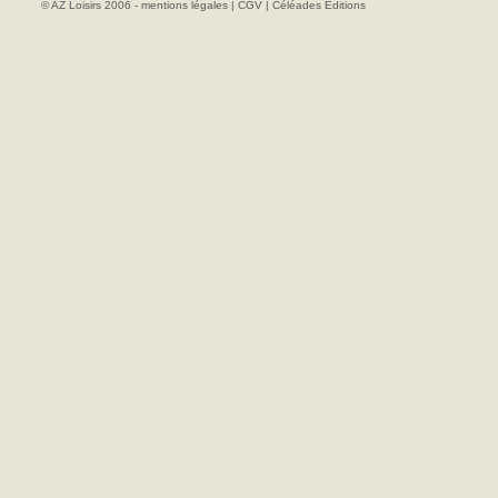
© AZ Loisirs 2006 -
mentions légales
|
CGV
|
Céléades Editions