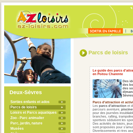
Parcs de loisirs
Le guide des parcs d'attra
en Poitou Charente
Des id
des bo
des sor
Deux-Sèvres
dimanc
Sèvres
Sorties enfants et ados
Parcs d’attraction et activ
Les
parcs d’attraction
et d
Parcs de loisirs
parcours aventure,
piscine
Loisirs et Parcs aquatiques
pour des journées inoubliab
branches, rafting, trampoline
Zoo - Parc animalier
sportives séduisent les sport
Parc, jardin, nature
Des activités de loisirs, je
sont proposées pour s’amuse
Musées
Divertissements et rires ass