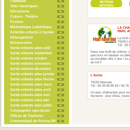
Châteaux
Sites historiques
Découverte
Culture - Théâtre
Festival
Médiathèque Ludothèque
LA CHA
PARC A
Activités enfants à l'année
Hébergement
La foret
79240 L
Restauration
Tél : 06
Sortie enfants ados août
Dans une forêt de chênes ce
Sortie enfants septembre
parcours en hauteur en plei
Sortie enfants octobre
accessibles dès 2 ans ! un 
au sol !!
Sortie enfants novembre
Sortie enfants décembre
Sortie enfants ados janvier
L'Arche
Sortie enfants ados février
79150 Massais
Sortie enfants ados mars
Tél : 05 49 96 85 82 / 06 76
Sortie enfants ados avril
Un parc d'attraction pour tou
Sortie enfants ados mai
hectares : jeux d'eau, roues
Sortie enfants ados juin
Sortie enfants ados juillet
Compagnies spectacles
Offices de Tourisme
Communiqué de Presse DP