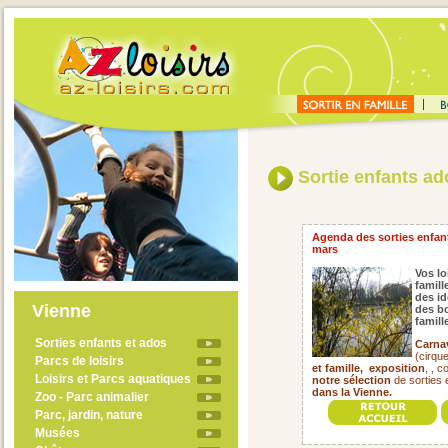
Sortie enfants a
Agenda des sorties enfant
mars
Vos lo
famill
des id
Vienne
des bo
famil
Sorties enfants et ados
Carna
(cirqu
Parcs de loisirs
et famille,
exposition
, , 
Loisirs et Parcs aquatiques
notre sélection
de sorties 
dans la Vienne.
Zoo - Parc animalier
Parc, jardin, nature
Musées