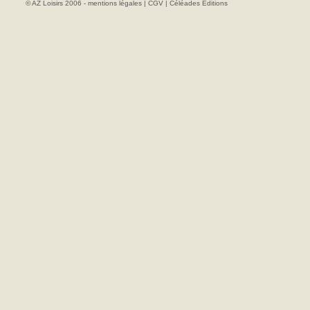
© AZ Loisirs 2006 -
mentions légales
|
CGV
|
Céléades Editions