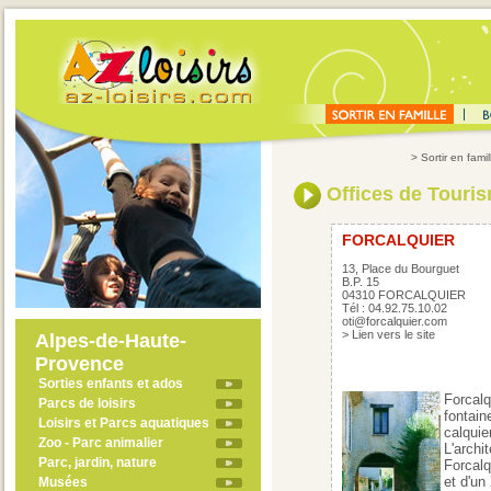
>
Sortir en famil
Offices de Touri
FORCALQUIER
13, Place du Bourguet
B.P. 15
04310 FORCALQUIER
Tél : 04.92.75.10.02
oti@forcalquier.com
>
Lien vers le site
Alpes-de-Haute-
Provence
Sorties enfants et ados
Forcalq
Parcs de loisirs
fontain
Loisirs et Parcs aquatiques
calquie
Zoo - Parc animalier
L'archi
Parc, jardin, nature
Forcalq
et d'un
Musées