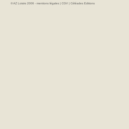
© AZ Loisirs 2006 -
mentions légales
|
CGV
|
Céléades Editions