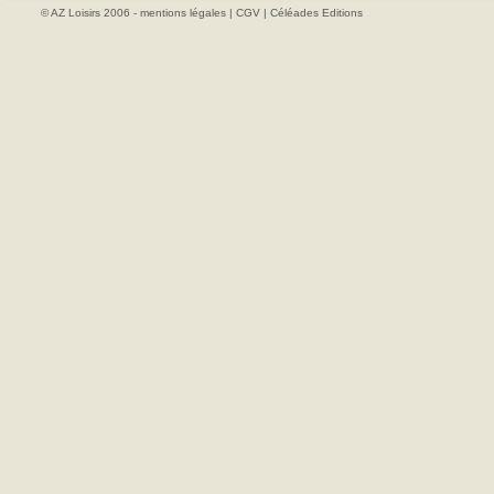
© AZ Loisirs 2006 -
mentions légales
|
CGV
|
Céléades Editions