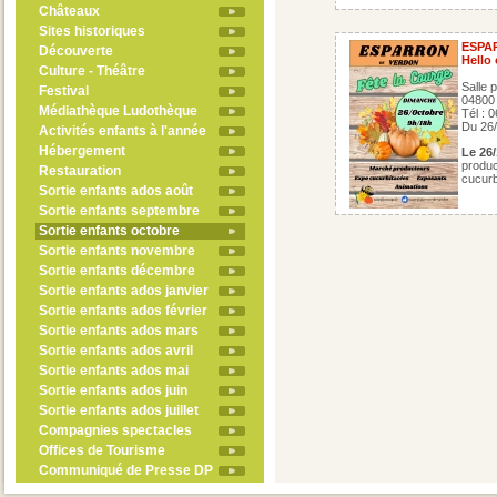
Châteaux
Sites historiques
ESPA
Découverte
Hello 
Culture - Théâtre
Salle 
Festival
0480
Médiathèque Ludothèque
Tél : 
Du 26/
Activités enfants à l'année
Hébergement
Le 26
produ
Restauration
cucurb
Sortie enfants ados août
Sortie enfants septembre
Sortie enfants octobre
Sortie enfants novembre
Sortie enfants décembre
Sortie enfants ados janvier
Sortie enfants ados février
Sortie enfants ados mars
Sortie enfants ados avril
Sortie enfants ados mai
Sortie enfants ados juin
Sortie enfants ados juillet
Compagnies spectacles
Offices de Tourisme
Communiqué de Presse DP