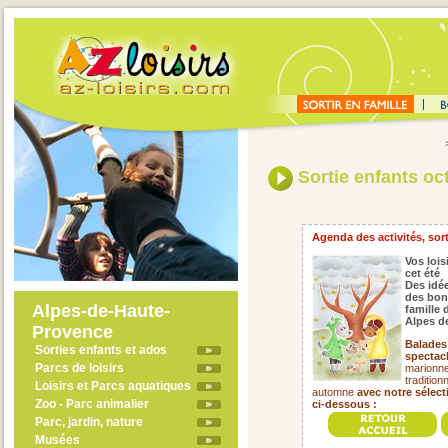
Sortie enfants oc
Agenda des activités, sort
Vos lois
cet été
Des idée
des bon
Alpes-de-Haute-
famille
Alpes d
Provence
Balades 
Sorties enfants et ados
spectacl
Parcs de loisirs
marionnet
tradition
Loisirs et Parcs aquatiques
automne
avec notre sélec
Zoo - Parc animalier
ci-dessous :
Parc, jardin, nature
Musées