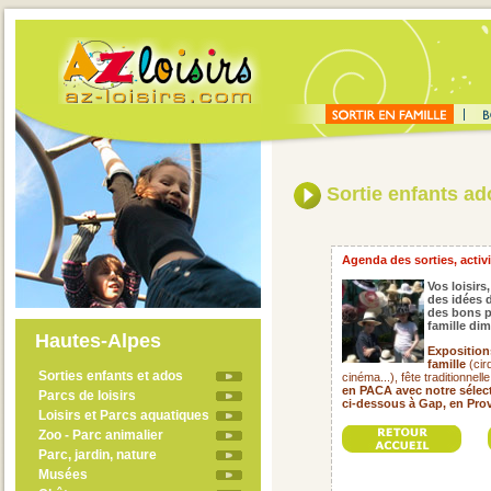
Sortie enfants ado
Agenda des sorties, activit
Vos loisirs,
des idées d
des bons p
famille di
Hautes-Alpes
Exposition
famille
(cir
Sorties enfants et ados
cinéma...), fête traditionnell
en PACA avec notre sélec
Parcs de loisirs
ci-dessous à Gap, en Prov
Loisirs et Parcs aquatiques
Zoo - Parc animalier
Parc, jardin, nature
Musées