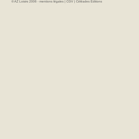
© AZ Loisirs 2006 -
mentions légales
|
CGV
|
Céléades Editions