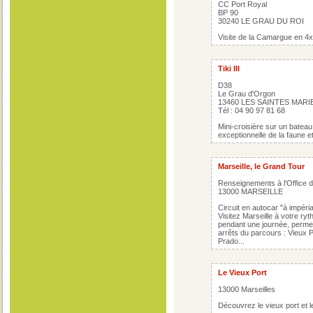
CC Port Royal
BP 90
30240 LE GRAU DU ROI
Visite de la Camargue en 4x
Tiki III
D38
Le Grau d'Orgon
13460 LES SAINTES MARI
Tél : 04 90 97 81 68
Mini-croisière sur un batea
exceptionnelle de la faune e
Marseille, le Grand Tour
Renseignements à l'Office 
13000 MARSEILLE
Circuit en autocar "à impéri
Visitez Marseille à votre ry
pendant une journée, permett
arrêts du parcours : Vieux
Prado...
Le Vieux Port
13000 Marseilles
Découvrez le vieux port et le