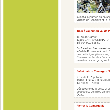
louant à la journée ou en sé
villages de Bonnieux et St
Train à vapeur du val de 
11, cours Carnot
13160 CHATEAURENARD
Tél : 04.90.24.25.50
Du
8 avril au 1er novembr
le Val de Provence à bord d'
une petite ligne pittoresqu
Chemins de Fer des Bouches
au milieu des vergers, sur l
Safari nature Camargue "
7 rue de la République
13460 LES SAINTES MARI
Tél : 04 90 97 89 33
Découverte de la petite et
découverte du milieu en véhi
Quad.
Pierrot le Camarguais