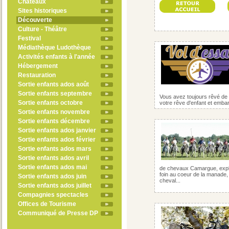
Châteaux
Sites historiques
Découverte
Culture - Théâtre
Festival
Médiathèque Ludothèque
Activités enfants à l'année
Hébergement
Restauration
Sortie enfants ados août
Sortie enfants septembre
Vous avez toujours rêvé de p
Sortie enfants octobre
votre rêve d'enfant et emba
Sortie enfants novembre
Sortie enfants décembre
Sortie enfants ados janvier
Sortie enfants ados février
Sortie enfants ados mars
Sortie enfants ados avril
Sortie enfants ados mai
de chevaux Camargue, explic
foin au coeur de la manade, 
Sortie enfants ados juin
cheval...
Sortie enfants ados juillet
Compagnies spectacles
Offices de Tourisme
Communiqué de Presse DP