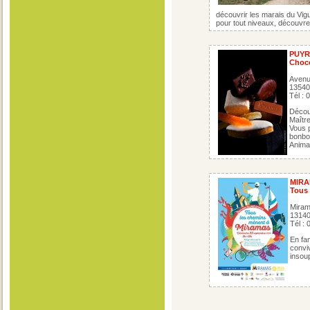
découvrir les marais du Viguei
pour tout niveaux, découvre
PUYR
Choco
Avenu
1354
Tél : 
Découv
Maître
Vous p
bonbon
Anima
MIR
Tous 
Miram
1314
Tél : 
En fam
conviv
insoup