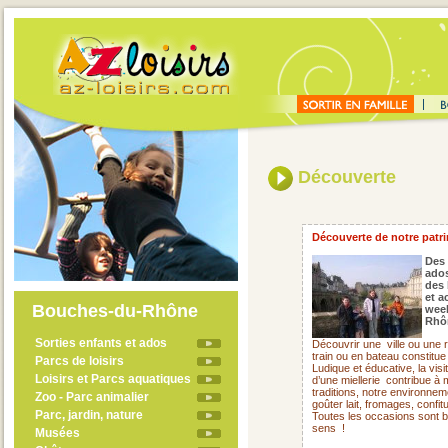
Découverte
Découverte de notre patrim
Des 
ado
des 
et a
Bouches-du-Rhône
week
Rhô
Sorties enfants et ados
Découvrir une
ville ou une
train ou en bateau constitue
Parcs de loisirs
Ludique et éducative, la visi
Loisirs et Parcs aquatiques
d’une miellerie
contribue à 
traditions, notre environne
Zoo - Parc animalier
goûter lait, fromages, confit
Parc, jardin, nature
Toutes les occasions sont 
sens !
Musées