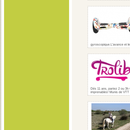
gyroscopique.L'avance et le r
Dés 11 ans, partez 2 ou 3h 
imprenables! Munis de VTT él