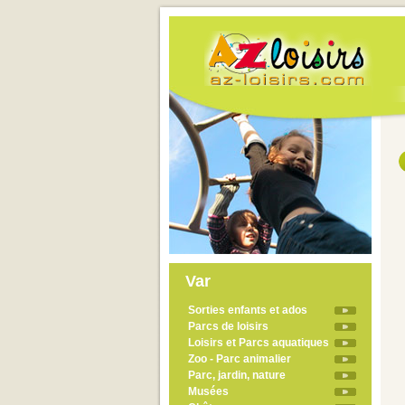
Var
Sorties enfants et ados
Parcs de loisirs
Loisirs et Parcs aquatiques
Zoo - Parc animalier
Parc, jardin, nature
Musées