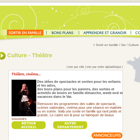
>
Sortir en famille
/ Var / Culture
Culture - Théâtre
|
trier par ville
|
trier par ordre alphabétique
|
Théâtre, cinéma...
Des idées de spectacles et sorties pour les enfants
et les ados,
des bons plans pour les parents,
des sorties et
activités de loisirs en famille dimanche, week-end et
vacances dans le Var.
Retrouvez les programmes des salles de spectacle,
scènes nationales, cinéma pour une séance en matinée
ou en soirée. Voilà une sortie en famille qui ravit petits et
grands. Le cadre est là pour se fabriquer de beaux
souvenirs.