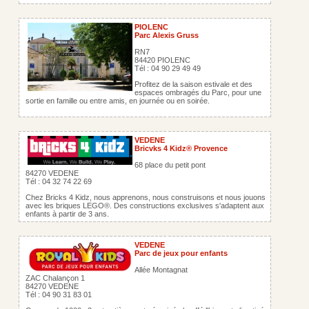
PIOLENC
Parc Alexis Gruss
RN7
84420 PIOLENC
Tél : 04 90 29 49 49
Profitez de la saison estivale et des
espaces ombragés du Parc, pour une
sortie en famille ou entre amis, en journée ou en soirée.
VEDENE
Bricvks 4 Kidz®️ Provence
68 place du petit pont
84270 VEDENE
Tél : 04 32 74 22 69
Chez Bricks 4 Kidz, nous apprenons, nous construisons et nous jouons
avec les briques LEGO®️. Des constructions exclusives s'adaptent aux
enfants à partir de 3 ans.
VEDENE
Parc de jeux pour enfants
Allée Montagnat
ZAC Chalançon 1
84270 VEDENE
Tél : 04 90 31 83 01