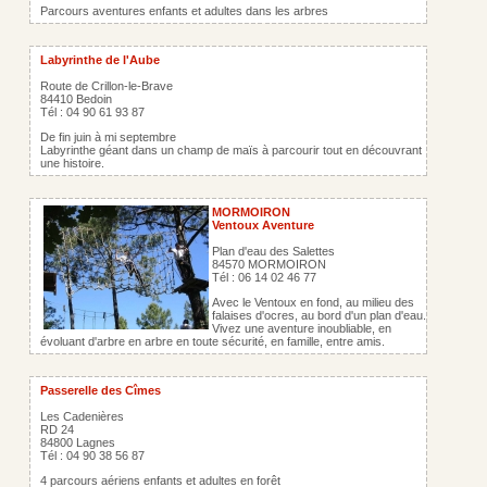
Parcours aventures enfants et adultes dans les arbres
Labyrinthe de l'Aube
Route de Crillon-le-Brave
84410 Bedoin
Tél : 04 90 61 93 87
De fin juin à mi septembre
Labyrinthe géant dans un champ de maïs à parcourir tout en découvrant
une histoire.
MORMOIRON
Ventoux Aventure
Plan d'eau des Salettes
84570 MORMOIRON
Tél : 06 14 02 46 77
Avec le Ventoux en fond, au milieu des
falaises d'ocres, au bord d'un plan d'eau.
Vivez une aventure inoubliable, en
évoluant d'arbre en arbre en toute sécurité, en famille, entre amis.
Passerelle des Cîmes
Les Cadenières
RD 24
84800 Lagnes
Tél : 04 90 38 56 87
4 parcours aériens enfants et adultes en forêt