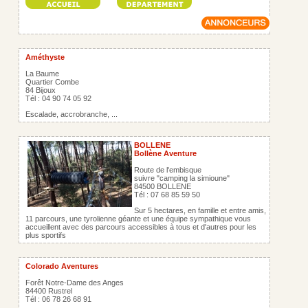
Améthyste
La Baume
Quartier Combe
84 Bijoux
Tél : 04 90 74 05 92
Escalade, accrobranche, ...
BOLLENE
Bollène Aventure
Route de l'embisque
suivre "camping la simioune"
84500 BOLLENE
Tél : 07 68 85 59 50
Sur 5 hectares, en famille et entre amis,
11 parcours, une tyrolienne géante et une équipe sympathique vous
accueillent avec des parcours accessibles à tous et d'autres pour les
plus sportifs
Colorado Aventures
Forêt Notre-Dame des Anges
84400 Rustrel
Tél : 06 78 26 68 91