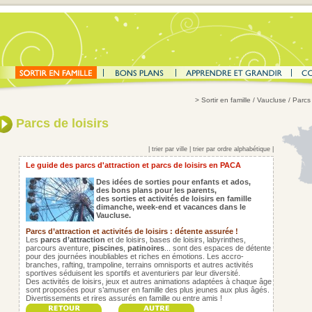
>
Sortir en famille
/ Vaucluse / Parcs 
Parcs de loisirs
|
trier par ville
|
trier par ordre alphabétique
|
Le guide des parcs d'attraction et parcs de loisirs en PACA
Des idées de sorties pour enfants et ados,
des bons plans pour les parents,
des sorties et activités de loisirs en famille
dimanche, week-end et vacances dans le
Vaucluse.
Parcs d’attraction et activités de loisirs : détente assurée !
Les
parcs d’attraction
et de loisirs, bases de loisirs, labyrinthes,
parcours aventure,
piscines
,
patinoires
... sont des espaces de détente
pour des journées inoubliables et riches en émotions. Les accro-
branches, rafting, trampoline, terrains omnisports et autres activités
sportives séduisent les sportifs et aventuriers par leur diversité.
Des activités de loisirs, jeux et autres animations adaptées à chaque âge
sont proposées pour s’amuser en famille des plus jeunes aux plus âgés.
Divertissements et rires assurés en famille ou entre amis !