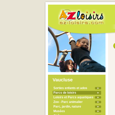
Vaucluse
Sorties enfants et ados
Parcs de loisirs
Loisirs et Parcs aquatiques
Zoo - Parc animalier
Parc, jardin, nature
Musées