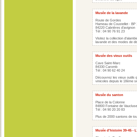
Musée de la lavande
Route de Gordes
Hameau de Coustellet - BP 
84220 Cabrières d'avignon
Tél : 04 90 76 91 23
Visitez la collection d'alamb
lavande et des modes de dist
Musée des vieux outils
Cave Saint-Marc
84330 Caromb
Tél : 04 90 62 40 24
Découvrez les vieux outils q
vinicoles depuis le 18ème si
Musée du santon
Place de la Colonne
84800 Fontaine de Vauclus
Tél : 04 90 20 20 83
Plus de 2000 santons de tout
Musée d'histoire 39-45 - L