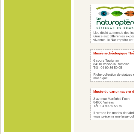
Lieu dédié au monde des ins
Grâce aux différentes exposi
vivantes, le Naturoptère est
Musée archéologique Thé
6 cours Taulignan
84110 Vaison la Romaine
Tél : 04 90 36 50 05
Riche collection de statues
mosaïque, ...
Musée du cartonnage et d
3 avenue Maréchal Foch
84600 Valréas
Tél : 04 90 35 58 75
Il retrace les modes de fabri
vous présente une large coll