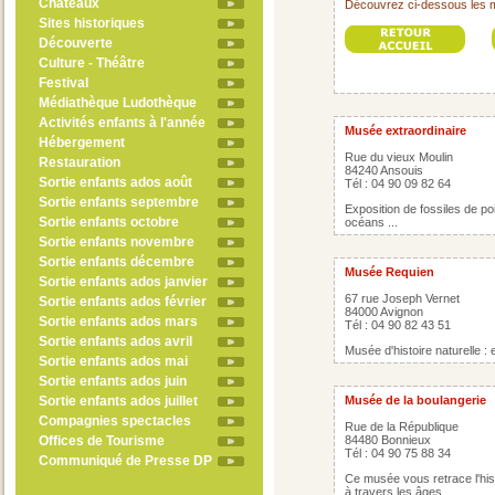
Châteaux
Découvrez ci-dessous les 
Sites historiques
Découverte
Culture - Théâtre
Festival
Médiathèque Ludothèque
Activités enfants à l'année
Musée extraordinaire
Hébergement
Rue du vieux Moulin
Restauration
84240 Ansouis
Sortie enfants ados août
Tél : 04 90 09 82 64
Sortie enfants septembre
Exposition de fossiles de p
Sortie enfants octobre
océans ...
Sortie enfants novembre
Sortie enfants décembre
Musée Requien
Sortie enfants ados janvier
67 rue Joseph Vernet
Sortie enfants ados février
84000 Avignon
Sortie enfants ados mars
Tél : 04 90 82 43 51
Sortie enfants ados avril
Musée d'histoire naturelle : 
Sortie enfants ados mai
Sortie enfants ados juin
Sortie enfants ados juillet
Musée de la boulangerie
Compagnies spectacles
Rue de la République
Offices de Tourisme
84480 Bonnieux
Tél : 04 90 75 88 34
Communiqué de Presse DP
Ce musée vous retrace l'histo
à travers les âges