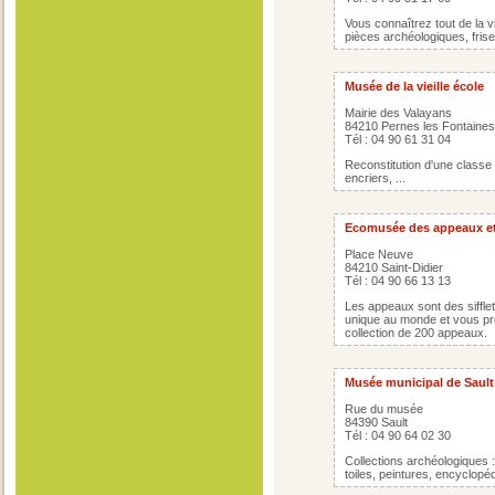
Vous connaîtrez tout de la vi
pièces archéologiques, fris
Musée de la vieille école
Mairie des Valayans
84210 Pernes les Fontaines
Tél : 04 90 61 31 04
Reconstitution d'une classe 
encriers, ...
Ecomusée des appeaux et
Place Neuve
84210 Saint-Didier
Tél : 04 90 66 13 13
Les appeaux sont des siffle
unique au monde et vous pré
collection de 200 appeaux.
Musée municipal de Sault
Rue du musée
84390 Sault
Tél : 04 90 64 02 30
Collections archéologiques :
toiles, peintures, encyclopé