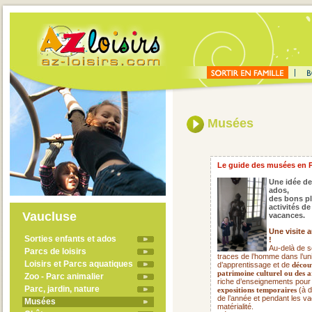
Musées
Le guide des musées en 
Une idée de
ados,
des bons pl
activités d
Vaucluse
vacances.
Une visite 
Sorties enfants et ados
!
Au-delà de s
Parcs de loisirs
traces de l’homme dans l’uni
Loisirs et Parcs aquatiques
d’apprentissage et de
découv
patrimoine culturel ou des a
Zoo - Parc animalier
riche d’enseignements pour
Parc, jardin, nature
(à d
expositions temporaires
de l’année et pendant les va
Musées
matérialité.