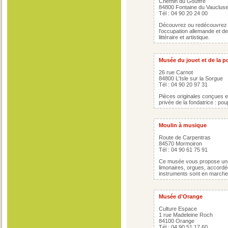
Chemin du Gouffre
84800 Fontaine du Vauclus
Tél : 04 90 20 24 00
Découvrez ou redécouvrez l
l'occupation allemande et de
littéraire et artistique.
Musée du jouet et de la 
26 rue Carnot
84800 L'Isle sur la Sorgue
Tél : 04 90 20 97 31
Pièces originales conçues e
privée de la fondatrice : pou
Moulin à musique
Route de Carpentras
84570 Mormoiron
Tél : 04 90 61 75 91
Ce musée vous propose une c
limonaires, orgues, accordéo
instruments sont en marche
Musée d'Orange
Culture Espace
1 rue Madeleine Roch
84100 Orange
Tél : 04 90 51 17 60