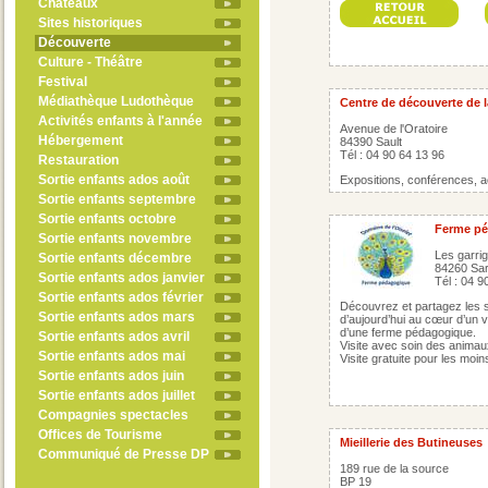
Châteaux
Sites historiques
Découverte
Culture - Théâtre
Festival
Médiathèque Ludothèque
Centre de découverte de l
Activités enfants à l'année
Avenue de l'Oratoire
Hébergement
84390 Sault
Tél : 04 90 64 13 96
Restauration
Sortie enfants ados août
Expositions, conférences, act
Sortie enfants septembre
Sortie enfants octobre
Ferme pé
Sortie enfants novembre
Les garrig
Sortie enfants décembre
84260 Sar
Sortie enfants ados janvier
Tél : 04 9
Sortie enfants ados février
Découvrez et partagez les sa
Sortie enfants ados mars
d’aujourd’hui au cœur d’un v
d’une ferme pédagogique.
Sortie enfants ados avril
Visite avec soin des animaux,
Sortie enfants ados mai
Visite gratuite pour les moi
Sortie enfants ados juin
Sortie enfants ados juillet
Compagnies spectacles
Offices de Tourisme
Mieillerie des Butineuses
Communiqué de Presse DP
189 rue de la source
BP 19