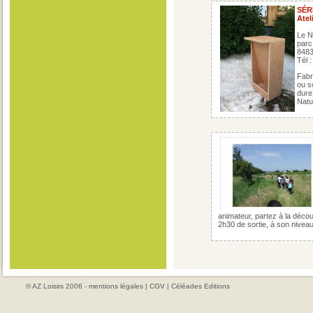
SÉR
Atel
Le N
parc
848
Tél 
Fabr
ou s
dure
Natu
animateur, partez à la déco
2h30 de sortie, à son nivea
© AZ Loisirs 2006 -
mentions légales
|
CGV
|
Céléades Editions