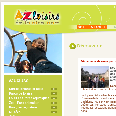
Découverte
Découverte de notre patrim
Des 
ado
des 
et a
Vaucluse
week
Déco
Sorties enfants et ados
cheval, dos d’âne, en train
Parcs de loisirs
Ludique et éducative, la visi
Loisirs et Parcs aquatiques
d’une miellerie
contribue à 
traditions, notre environne
Zoo - Parc animalier
goûter lait, fromages, confit
Parc, jardin, nature
Toutes les occasions sont 
sens !
Musées