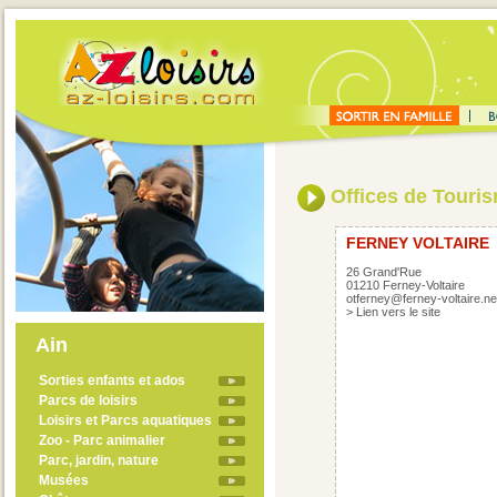
Offices de Touri
FERNEY VOLTAIRE
26 Grand'Rue
01210 Ferney-Voltaire
otferney@ferney-voltaire.ne
>
Lien vers le site
Ain
Sorties enfants et ados
Parcs de loisirs
Loisirs et Parcs aquatiques
Zoo - Parc animalier
Parc, jardin, nature
Musées