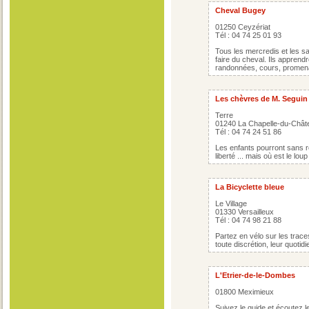
Cheval Bugey
01250 Ceyzériat
Tél : 04 74 25 01 93
Tous les mercredis et les s
faire du cheval. Ils apprend
randonnées, cours, promena
Les chèvres de M. Seguin
Terre
01240 La Chapelle-du-Chât
Tél : 04 74 24 51 86
Les enfants pourront sans r
liberté ... mais où est le loup
La Bicyclette bleue
Le Village
01330 Versailleux
Tél : 04 74 98 21 88
Partez en vélo sur les trac
toute discrétion, leur quotid
L'Etrier-de-le-Dombes
01800 Meximieux
Suivez le guide et écoutez l