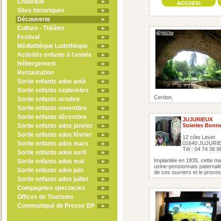
Châteaux
Sites historiques
Découverte
Culture - Théâtre
Festival
Médiathèque Ludothèque
Activités enfants à l'année
Hébergement
Restauration
Sortie enfants ados août
Sortie enfants septembre
Cerdon.
Sortie enfants octobre
Sortie enfants novembre
Sortie enfants décembre
JUJURIEUX
Sortie enfants ados janvier
Soieries Bonn
Sortie enfants ados février
12 côte Levet
Sortie enfants ados mars
01640 JUJURI
Tél : 04 74 36 8
Sortie enfants ados avril
Implantée en 1835, cette ma
Sortie enfants ados mai
usine-pensionnats paternali
Sortie enfants ados juin
de ces ouvriers et le proces
Sortie enfants ados juillet
Compagnies spectacles
Offices de Tourisme
Communiqué de Presse DP