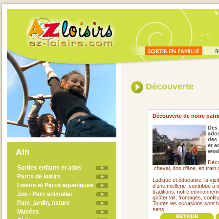
Découverte
Découverte de notre patrim
Des 
ado
des 
et a
Ain
week
Déco
Sorties enfants et ados
cheval, dos d’âne, en train
Parcs de loisirs
Ludique et éducative, la visi
Loisirs et Parcs aquatiques
d’une miellerie
contribue à 
traditions, notre environne
Zoo - Parc animalier
goûter lait, fromages, confit
Parc, jardin, nature
Toutes les occasions sont 
sens !
Musées