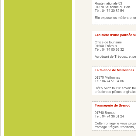
Route nationale 83
01370 StEtienne du Bois
Tél : 04 74 30 52 54
Elle expose les métiers et c
...
Croisière d'une journée s
Office de tourisme
01600 Trévoux
Tél : 04 74 00 36 32
Au départ de Trévoux, et pe
La faïence de Meillonnas
01370 Meillonnas
Tél : 04 74 51 34 06
Découvrez tout le savoir-fai
création de pièces originale
Fromagerie de Brenod
01740 Brenod
Tél : 04 74 36 01 24
Cette fromagerie vous propos
fromage : règles, traditions, .