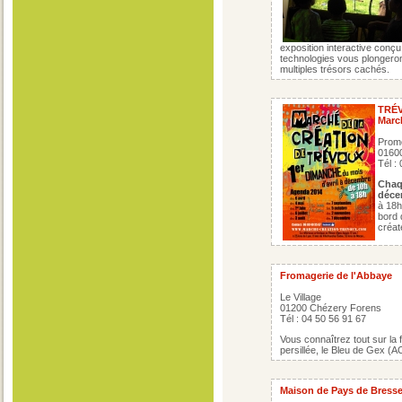
exposition interactive conçu
technologies vous plongeron
multiples trésors cachés.
TRÉ
Marc
Prome
0160
Tél :
Chaq
déce
à 18h
bord 
créat
Fromagerie de l'Abbaye
Le Village
01200 Chézery Forens
Tél : 04 50 56 91 67
Vous connaîtrez tout sur la 
persillée, le Bleu de Gex (
Maison de Pays de Bress