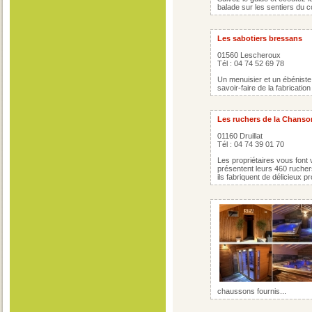
balade sur les sentiers du c
Les sabotiers bressans
01560 Lescheroux
Tél : 04 74 52 69 78
Un menuisier et un ébéniste
savoir-faire de la fabricatio
Les ruchers de la Chans
01160 Druillat
Tél : 04 74 39 01 70
Les propriétaires vous font v
présentent leurs 460 ruchers
ils fabriquent de délicieux pro
chaussons fournis...