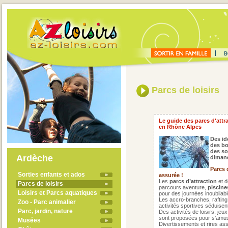
Parcs de loisirs
Le guide des parcs d'attra
en Rhône Alpes
Des id
des bo
des sor
Ardèche
dimanc
Parcs d
Sorties enfants et ados
assurée !
Les
parcs d’attraction
et d
Parcs de loisirs
parcours aventure,
piscine
Loisirs et Parcs aquatiques
pour des journées inoubliabl
Les accro-branches, rafting,
Zoo - Parc animalier
activités sportives séduisent
Parc, jardin, nature
Des activités de loisirs, je
sont proposées pour s’amuse
Musées
Divertissements et rires ass