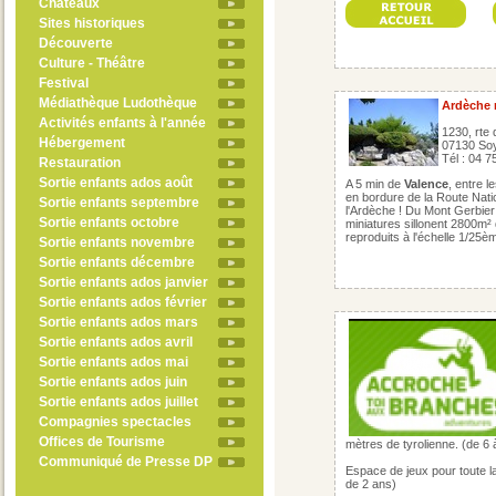
Châteaux
Sites historiques
Découverte
Culture - Théâtre
Festival
Médiathèque Ludothèque
Ardèche 
Activités enfants à l'année
1230, rte
Hébergement
07130 So
Tél : 04 7
Restauration
Sortie enfants ados août
A 5 min de
Valence
, entre l
en bordure de la Route Nati
Sortie enfants septembre
l'Ardèche ! Du Mont Gerbier 
Sortie enfants octobre
miniatures sillonent 2800m²
reproduits à l'échelle 1/25èm
Sortie enfants novembre
Sortie enfants décembre
Sortie enfants ados janvier
Sortie enfants ados février
Sortie enfants ados mars
Sortie enfants ados avril
Sortie enfants ados mai
Sortie enfants ados juin
Sortie enfants ados juillet
Compagnies spectacles
Offices de Tourisme
mètres de tyrolienne. (de 6 
Communiqué de Presse DP
Espace de jeux pour toute la
de 2 ans)