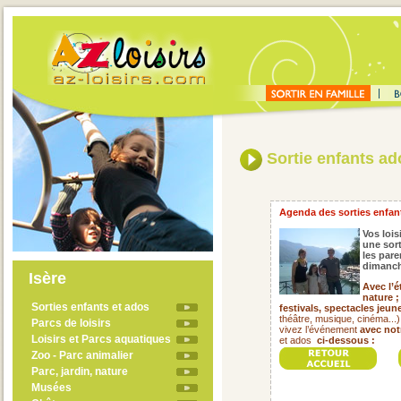
Sortie enfants ad
Agenda des sorties enfant
Vos lois
une sort
les pare
dimanch
Isère
Avec l’é
nature ;
Sorties enfants et ados
festivals,
spectacles jeune
théâtre, musique, cinéma...
Parcs de loisirs
vivez l’événement
avec not
Loisirs et Parcs aquatiques
et ados
ci-dessous :
Zoo - Parc animalier
Parc, jardin, nature
Musées