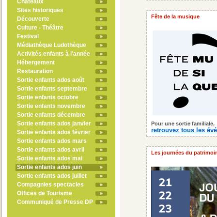
Châteaux
Sites historiques
Fête de la musique
Découverte
Culture - Théâtre
Festival
Médiathèque Ludothèque
Activités enfants à l'année
Hébergement
Restauration
Sortie enfants ados août
Sortie enfants septembre
Sortie enfants octobre
Sortie enfants novembre
Sortie enfants décembre
Sortie enfants ados janvier
Pour une sortie familiale,
retrouvez tous les é
Sortie enfants ados février
Sortie enfants ados mars
Sortie enfants ados avril
Les journées du patrimoi
Sortie enfants ados mai
Sortie enfants ados juin
Sortie enfants ados juillet
Compagnies spectacles
Offices de Tourisme
Communiqué de Presse DP