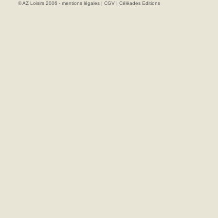
© AZ Loisirs 2006 -
mentions légales
|
CGV
|
Céléades Editions