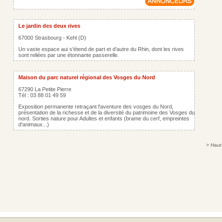
Le jardin des deux rives
67000 Strasbourg - Kehl (D)
Un vaste espace aui s'étend de part et d'autre du Rhin, dont les rives
sont reliées par une étonnante passerelle.
Maison du parc naturel régional des Vosges du Nord
67290 La Petite Pierre
Tél : 03 88 01 49 59
Exposition permanente retraçant l'aventure des vosges du Nord,
présentation de la richesse et de la diversité du patrimoine des Vosges du
nord. Sorties nature pour Adultes et enfants (brame du cerf, empreintes
d'animaux...)
>
Haut