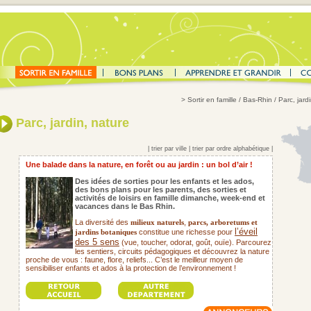
>
Sortir en famille
/ Bas-Rhin / Parc, jard
Parc, jardin, nature
|
trier par ville
|
trier par ordre alphabétique
|
Une balade dans la nature, en forêt ou au jardin : un bol d’air !
Des idées de sorties pour les enfants et les ados,
des bons plans pour les parents,
des sorties et
activités de loisirs en famille dimanche, week-end et
vacances dans le Bas Rhin.
La diversité des
,
milieux naturels
parcs, arboretums et
l’éveil
constitue une richesse pour
jardins botaniques
des 5 sens
(vue, toucher, odorat, goût, ouïe). Parcourez
les sentiers, circuits pédagogiques et découvrez la nature
proche de vous : faune, flore, reliefs... C’est le meilleur moyen de
sensibiliser enfants et ados à la protection de l’environnement !