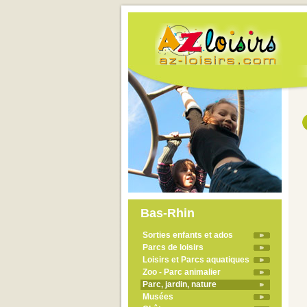
Bas-Rhin
Sorties enfants et ados
Parcs de loisirs
Loisirs et Parcs aquatiques
Zoo - Parc animalier
Parc, jardin, nature
Musées