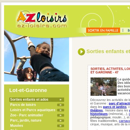
Sorties enfants e
SORTIES, ACTIVITES, LO
ET GARONNE - 47
Le guide
Des idée
des bon
Lot-et-Garonne
activité
vacance
Sorties enfants et ados
Découvrez les activités de l
et Garonne :
parc d’attract
Parcs de loisirs
dans les
parcs et jardins
, 
Loisirs et Parcs aquatiques
théâtres
,
histoire dans les
historiques
(mémorial,...),
Zoo - Parc animalier
pédagogique
, moulin...), e
Parc, jardin, nature
fêtes traditionnelles,
carnava
cirque, musique, arts de la r
Musées