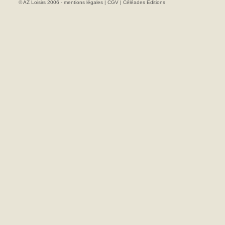
© AZ Loisirs 2006 -
mentions légales
|
CGV
|
Céléades Editions