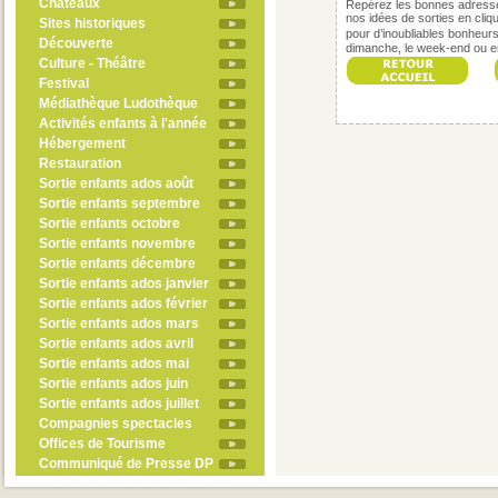
Châteaux
Repérez les bonnes adress
nos idées de sorties en cli
Sites historiques
pour d’inoubliables bonheur
Découverte
dimanche, le week-end ou 
Culture - Théâtre
Festival
Médiathèque Ludothèque
Activités enfants à l'année
Hébergement
Restauration
Sortie enfants ados août
Sortie enfants septembre
Sortie enfants octobre
Sortie enfants novembre
Sortie enfants décembre
Sortie enfants ados janvier
Sortie enfants ados février
Sortie enfants ados mars
Sortie enfants ados avril
Sortie enfants ados mai
Sortie enfants ados juin
Sortie enfants ados juillet
Compagnies spectacles
Offices de Tourisme
Communiqué de Presse DP