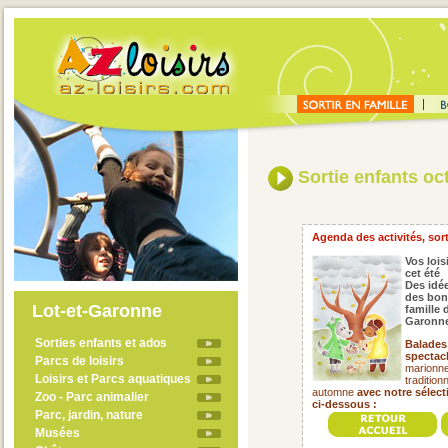
Sortie enfants oc
Agenda des activités, sort
Vos lois
cet été
Des idée
des bon
Lot-et-Garonne
famille
Garonne
Sorties enfants et ados
Balades 
spectacl
Parcs de loisirs
marionnet
Loisirs et Parcs aquatiques
tradition
automne
avec notre sélec
Zoo - Parc animalier
ci-dessous :
Parc, jardin, nature
Musées