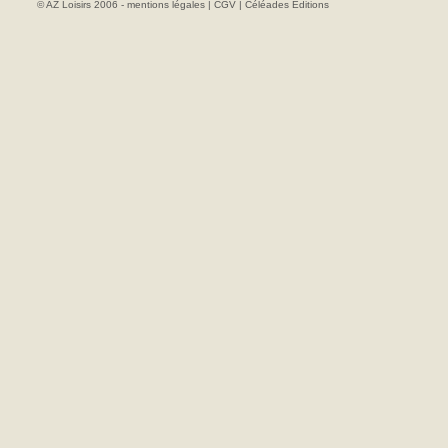
© AZ Loisirs 2006 -
mentions légales
|
CGV
|
Céléades Editions