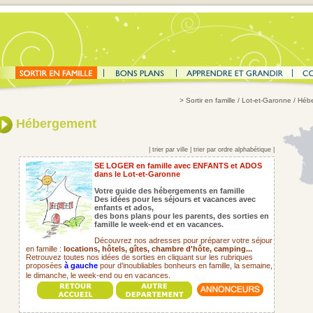
>
Sortir en famille
/ Lot-et-Garonne / Hé
Hébergement
|
trier par ville
|
trier par ordre alphabétique
|
SE LOGER en famille avec ENFANTS et ADOS
dans le Lot-et-Garonne
Votre guide des hébergements en famille
Des idées pour les séjours et vacances avec
enfants et ados,
des bons plans pour les parents,
des sorties en
famille le week-end et en vacances.
Découvrez nos adresses pour préparer votre séjour
en famille :
locations, hôtels, gîtes, chambre d'hôte, camping...
Retrouvez toutes nos idées de sorties en cliquant sur les rubriques
proposées
à gauche
pour d’inoubliables bonheurs en famille, la semaine,
le dimanche, le week-end ou en vacances.