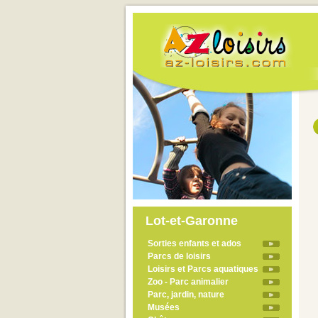
Lot-et-Garonne
Sorties enfants et ados
Parcs de loisirs
Loisirs et Parcs aquatiques
Zoo - Parc animalier
Parc, jardin, nature
Musées