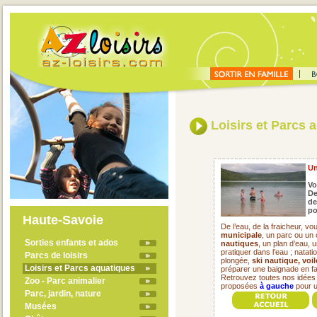
Loisirs et Parcs 
Un
Vo
De
de
po
Haute-Savoie
De l’eau, de la fraicheur, 
municipale
, un parc ou un
Sorties enfants et ados
nautiques
, un plan d’eau, u
pratiquer dans l’eau ; natati
Parcs de loisirs
plongée,
ski nautique, voil
Loisirs et Parcs aquatiques
préparer une baignade en fam
Retrouvez toutes nos idées d
Zoo - Parc animalier
proposées
à gauche
pour u
Parc, jardin, nature
Musées