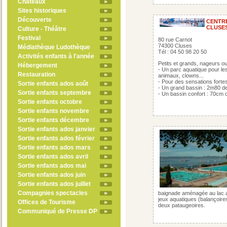
Châteaux
Sites historiques
Découverte
CENTR
CLUSES
Culture - Théâtre
Festival
80 rue Carnot
74300 Cluses
Médiathèque Ludothèque
Tél : 04 50 98 20 50
Activités enfants à l'année
Petits et grands, nageurs ou
Hébergement
- Un parc aquatique pour le
Restauration
animaux, clowns...
- Pour des sensations forte
Sortie enfants ados août
- Un grand bassin : 2m80 d
Sortie enfants septembre
- Un bassin confort : 70cm 
Sortie enfants octobre
Sortie enfants novembre
Sortie enfants décembre
Sortie enfants ados janvier
Sortie enfants ados février
Sortie enfants ados mars
Sortie enfants ados avril
Sortie enfants ados mai
Sortie enfants ados juin
Sortie enfants ados juillet
Compagnies spectacles
baignade aménagée au lac av
jeux aquatiques (balançoires.
Offices de Tourisme
deux pataugeoires.
Communiqué de Presse DP