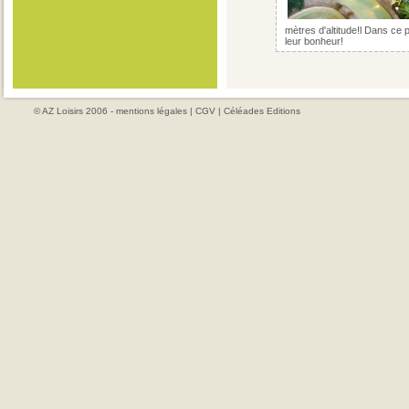
mètres d'altitude!l Dans ce p
leur bonheur!
© AZ Loisirs 2006 -
mentions légales
|
CGV
|
Céléades Editions