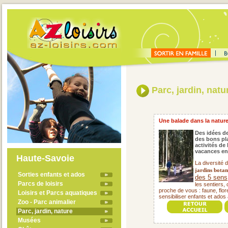
Parc, jardin, natu
Une balade dans la nature, 
Des idées de
des bons pla
activités de
vacances en
Haute-Savoie
La diversité 
jardins botan
Sorties enfants et ados
des 5 sens
Parcs de loisirs
les sentiers,
proche de vous : faune, flore
Loisirs et Parcs aquatiques
sensibiliser enfants et ados 
Zoo - Parc animalier
Parc, jardin, nature
Musées