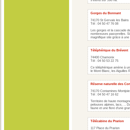
s'étend sur 598 ha.
Gorges du Bonnant
74170 St Gervais les Bains
Tél : 04 50 47 76 08
Les gorges et la cascade de
nombreuses passerelles. Si
magnifique site grâce à une 
Téléphérique du Brévent
74400 Chamonix
Tél : 04 50 53 22 75
Ce téléphérique amène à un
le Mont-Blanc, les Aiguilles 
Réserve naturelle des Co
74170 Contamines-Montjoie
Tél : 04 50 47 16 62
Territoire de haute montagn
pelouses alpines, lacs, ... 
faune et une flore d'une gra
Télécabine du Prarion
117 Place du Prarion