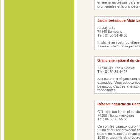
emmène les piétons vers le 
promenades et la grandeur 
Jardin botanique Alpin La
La Jaÿsinia
74340 Samoëns
Tél : 04 50 34 49 86
Implanté au coeur du village
Il rassemble 4500 espèces de
Grand site national du cir
74740 Sixt-Fer-à-Cheval
Tél : 04 50 34 44 25
Site naturel, d'où jaillissen
cascades. Vous pouvez obse
beaucoup d'autres animaux.
randonnées.
Réserve naturelle du Delt
Office du tourisme, place d
74200 Thonon-les-Bains
Tél : 04 50 71 55 55
Ce sont les oiseaux qui ont f
53 ha et qui ont provoqué sa
sortes de plantes et champi
1980 et a permis de préserve