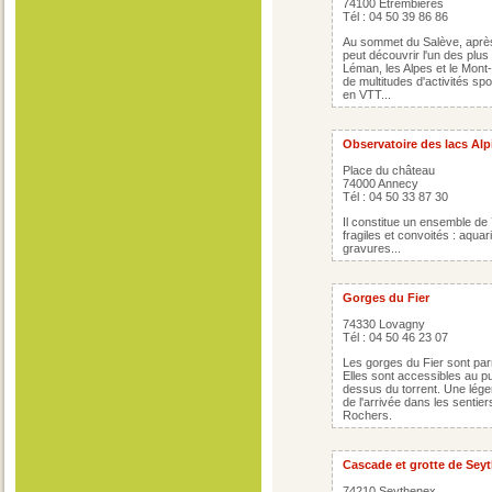
74100 Etrembières
Tél : 04 50 39 86 86
Au sommet du Salève, après
peut découvrir l'un des pl
Léman, les Alpes et le Mont-
de multitudes d'activités s
en VTT...
Observatoire des lacs Alp
Place du château
74000 Annecy
Tél : 04 50 33 87 30
Il constitue un ensemble de
fragiles et convoités : aqua
gravures...
Gorges du Fier
74330 Lovagny
Tél : 04 50 46 23 07
Les gorges du Fier sont par
Elles sont accessibles au p
dessus du torrent. Une légen
de l'arrivée dans les sentie
Rochers.
Cascade et grotte de Sey
74210 Seythenex