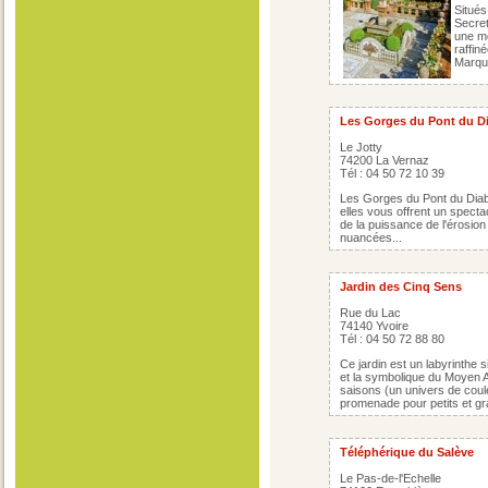
Situés
Secret
une mo
raffin
Marqu
Les Gorges du Pont du D
Le Jotty
74200 La Vernaz
Tél : 04 50 72 10 39
Les Gorges du Pont du Diable
elles vous offrent un spect
de la puissance de l'érosion 
nuancées...
Jardin des Cinq Sens
Rue du Lac
74140 Yvoire
Tél : 04 50 72 88 80
Ce jardin est un labyrinthe s
et la symbolique du Moyen A
saisons (un univers de coul
promenade pour petits et gr
Téléphérique du Salève
Le Pas-de-l'Echelle