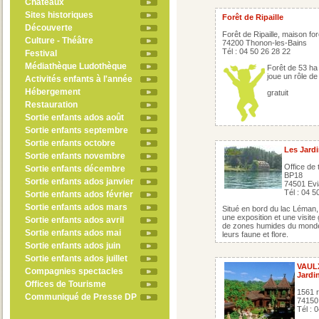
Châteaux
Sites historiques
Forêt de Ripaille
Découverte
Forêt de Ripaille, maison for
Culture - Théâtre
74200 Thonon-les-Bains
Tél : 04 50 26 28 22
Festival
Médiathèque Ludothèque
Forêt de 53 ha 
joue un rôle de
Activités enfants à l'année
Hébergement
gratuit
Restauration
Sortie enfants ados août
Sortie enfants septembre
Sortie enfants octobre
Les Jardi
Sortie enfants novembre
Office de
Sortie enfants décembre
BP18
Sortie enfants ados janvier
74501 Evi
Tél : 04 5
Sortie enfants ados février
Sortie enfants ados mars
Situé en bord du lac Léman,
une exposition et une visite
Sortie enfants ados avril
de zones humides du monde :
Sortie enfants ados mai
leurs faune et flore.
Sortie enfants ados juin
Sortie enfants ados juillet
VAUL
Compagnies spectacles
Jardi
Offices de Tourisme
1561 r
Communiqué de Presse DP
74150
Tél : 