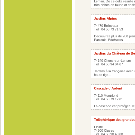
Léman. De ce delta résulte u
très riches en faune et en fl
Jardins Alpins
74470 Bellevaux
Tél : 04 50 73 71 53
Découvrez plus de 200 plan
Panicula, Edelweiss...
Jardins du Château de B
74140 Chens-sur-Leman
Tél : 04 50 94 04 07
Jardins à la française avec u
haute tige...
Cascade d'Ardent
74110 Montriond
Tél : 04 50 79 12 81
La cascade est protégée, le 
Téléphérique des grandes
Flaine
74300 Cluses
Tél : 04 50 90 40 00