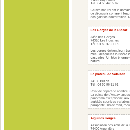
Tél : 04 50 44 55 97
Ce site naturel est le domai
de découvrir comment l'eau
des galeries souterraines. D
Les Gorges de la Diosaz
Allée des Gorges
74310 Les Houches
Tél : 04 50 47 21 13
Les gorges doivent leur rép
milieu desquelles la rivière 
cascades. Un bloc énorme co
naturel.
Le plateau de Solaison
74130 Brizon
Tél : 04 50 96 91 61
Point de départ de nombreu
La pointe de d'Anday, access
panorama exceptionnel aux p
activités sportives variable
parapente, ski de fond, raqu
Aiguilles rouges
Association des Amis de la
74400 Argentière