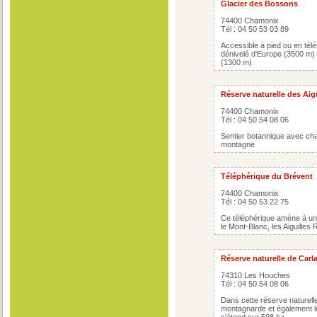
Glacier des Bossons
74400 Chamonix
Tél : 04 50 53 03 89
Accessible à pied ou en télé
dénivelé d'Europe (3500 m) e
(1300 m)
Réserve naturelle des Aig
74400 Chamonix
Tél : 04 50 54 08 06
Sentier botannique avec chal
montagne
Téléphérique du Brévent
74400 Chamonix
Tél : 04 50 53 22 75
Ce téléphérique amène à un
le Mont-Blanc, les Aiguilles 
Réserve naturelle de Carl
74310 Les Houches
Tél : 04 50 54 08 06
Dans cette réserve naturelle
montagnarde et également le