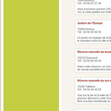
74000 Annecy
Tél : 04 50 67 37 34
Vous trouverez environ 130
m2, la visite guidée est réa
Jardins de l'Europe
74000 Annecy
Tél : 04 50 45 00 33
Ce jardin est typique de la fi
la transition entre la ville et le
Réserve naturelle du bout
74210 Doussard
Tél : 04 50 64 44 03
Dans cette réserve, un circu
de marais partiellement boi
Réserve naturelle du rox 
74290 Talloires
Tél : 04 50 64 44 03
Vue sur le lax et la baie de 
pourrez découvrir cette rése
flore à la fois méridionale e