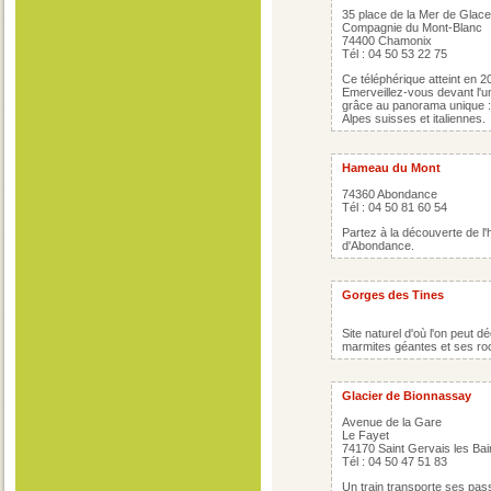
35 place de la Mer de Glace
Compagnie du Mont-Blanc
74400 Chamonix
Tél : 04 50 53 22 75
Ce téléphérique atteint en 20
Emerveillez-vous devant l'u
grâce au panorama unique : l
Alpes suisses et italiennes.
Hameau du Mont
74360 Abondance
Tél : 04 50 81 60 54
Partez à la découverte de l'h
d'Abondance.
Gorges des Tines
Site naturel d'où l'on peut 
marmites géantes et ses roc
Glacier de Bionnassay
Avenue de la Gare
Le Fayet
74170 Saint Gervais les Bai
Tél : 04 50 47 51 83
Un train transporte ses pas