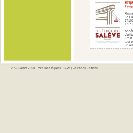
ETR
Télép
Route
Le Pa
7410
Tél :
Accéd
d'altit
C'est 
tout 
un ad
© AZ Loisirs 2006 -
mentions légales
|
CGV
|
Céléades Editions