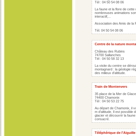
Tél : 04 50 54 08 06
La faune et la flore de cett
nombreuses animations sont 
interactif,...
Association des Amis de la
Tél. 04 50 54 08 06
Centre de la nature mont
Château des Rubins
74700 Sallanches
Tél : 04 50 58 32 13
La visite du centre se dérou
montagnard : la géologie régio
des milieux d'altitude.
Train de Montenvers
35 place de la Mer de Glace
74400 Chamonix
Tél : 04 50 53 22 75
Au départ de Chamonix, il v
m d'altitude. Il est possible d
glacier et découvrir la faune
consacré.
Téléphérique de l'Aiguille