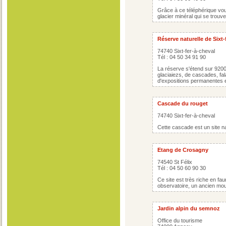
Grâce à ce téléphérique vou
glacier minéral qui se trouve
Réserve naturelle de Sixt-
74740 Sixt-fer-à-cheval
Tél : 04 50 34 91 90
La réserve s'étend sur 920
glaciaiezs, de cascades, fal
d'expositions permanentes e
Cascade du rouget
74740 Sixt-fer-à-cheval
Cette cascade est un site n
Etang de Crosagny
74540 St Félix
Tél : 04 50 60 90 30
Ce site est très riche en fa
observatoire, un ancien mou
Jardin alpin du semnoz
Office du tourisme