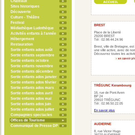
Châteaux
Sites historiques
Découverte
Culture - Théâtre
Festival
BREST
Médiathèque Ludothèque
Place de la Liberté
Activités enfants à l'année
29200 BREST
Hébergement
Tél : 02.98.44.24.96
Restauration
Brest, ville de Bretagne, est
Sortie enfants ados août
une ville active, avec de nom
Découvrez toutes les activit
Sortie enfants septembre
Sortie enfants octobre
Sortie enfants novembre
Sortie enfants décembre
Sortie enfants ados janvier
Sortie enfants ados février
TRÉGUNC Kerambourg
Sortie enfants ados mars
16, rue de Pont Aven
Sortie enfants ados avril
BP 24
Sortie enfants ados mai
29910 TRÉGUNC
Tél : 02.98.50.22.05
Sortie enfants ados juin
Sortie enfants ados juillet
En savoir plus
Compagnies spectacles
Offices de Tourisme
AUDIERNE
Communiqué de Presse DP
8, rue Victor Hugo
29770 AUDIERNE