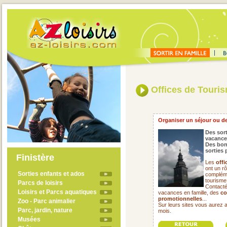
Offices de Touri
Organiser un séjour ou de
Des sort
vacance
Des bon
sorties 
Finistère
Les
offi
ont un rô
Sorties enfants et ados
compléme
tourisme
Parcs de loisirs
Contacté
Loisirs et Parcs aquatiques
vacances en famille, des
co
promotionnelles
...
Zoo - Parc animalier
Sur leurs sites vous aurez 
Parc, jardin, nature
mois.
Musées