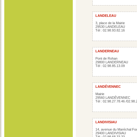
LANDELEAU
3, place de la Mairie
29530 LANDELEAU
Tél : 02.98.93.82.16
LANDERNEAU
Pont de Rohan
29800 LANDERNEAU
Tél : 02.98.85.13.09
LANDÉVENNEC
Mairie
29560 LANDÉVENNEC
Tél : 02.98.27.78.46 /02.98.
LANDIVISIAU
14, avenue du Maréchal Fo
29400 LANDIVISIAU
Tél : 02.98.68.33.33