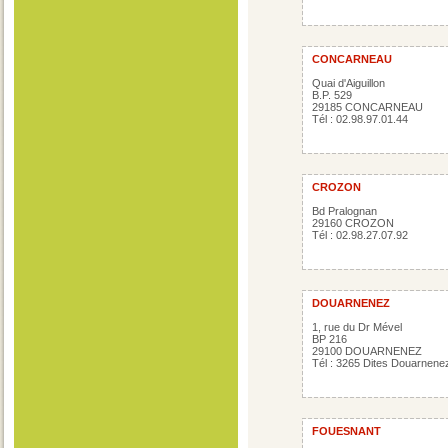
CONCARNEAU
Quai d'Aiguillon
B.P. 529
29185 CONCARNEAU
Tél : 02.98.97.01.44
CROZON
Bd Pralognan
29160 CROZON
Tél : 02.98.27.07.92
DOUARNENEZ
1, rue du Dr Mével
BP 216
29100 DOUARNENEZ
Tél : 3265 Dites Douarnene
FOUESNANT