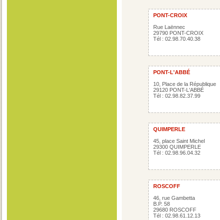
PONT-CROIX
Rue Laënnec
29790 PONT-CROIX
Tél : 02.98.70.40.38
PONT-L'ABBÉ
10, Place de la République
29120 PONT-L'ABBÉ
Tél : 02.98.82.37.99
QUIMPERLE
45, place Saint Michel
29300 QUIMPERLE
Tél : 02.98.96.04.32
ROSCOFF
46, rue Gambetta
B.P. 58
29680 ROSCOFF
Tél : 02.98.61.12.13