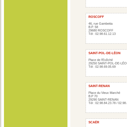
ROSCOFF
46, rue Gambetta
B.P. 58
29680 ROSCOFF
Tél : 02.98.61.12.13
SAINT-POL-DE-LÉON
Place de l'Evêché
29250 SAINT-POL-DE-LÉ
Tél : 02.98.69.05.69
SAINT-RENAN
Place du Vieux Marché
B.P 70
29290 SAINT-RENAN
Tél : 02.98.84.23.78 / 02.98
SCAËR