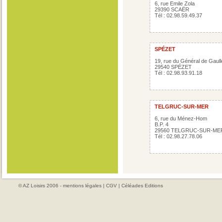
6, rue Emile Zola
29390 SCAËR
Tél : 02.98.59.49.37
SPÉZET
19, rue du Général de Gaull
29540 SPÉZET
Tél : 02.98.93.91.18
TELGRUC-SUR-MER
6, rue du Ménez-Hom
B.P. 4
29560 TELGRUC-SUR-ME
Tél : 02.98.27.78.06
© AZ Loisirs 2006 -
mentions légales
|
CGV
|
Céléades Editions