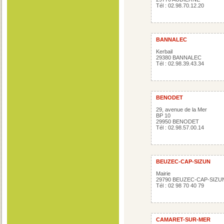
Tél : 02.98.70.12.20
BANNALEC
Kerbail
29380 BANNALEC
Tél : 02.98.39.43.34
BENODET
29, avenue de la Mer
BP 10
29950 BENODET
Tél : 02.98.57.00.14
BEUZEC-CAP-SIZUN
Mairie
29790 BEUZEC-CAP-SIZU
Tél : 02 98 70 40 79
CAMARET-SUR-MER