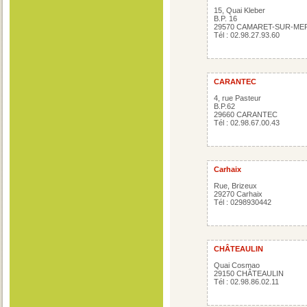
15, Quai Kleber
B.P. 16
29570 CAMARET-SUR-ME
Tél : 02.98.27.93.60
CARANTEC
4, rue Pasteur
B.P.62
29660 CARANTEC
Tél : 02.98.67.00.43
Carhaix
Rue, Brizeux
29270 Carhaix
Tél : 0298930442
CHÂTEAULIN
Quai Cosmao
29150 CHÂTEAULIN
Tél : 02.98.86.02.11