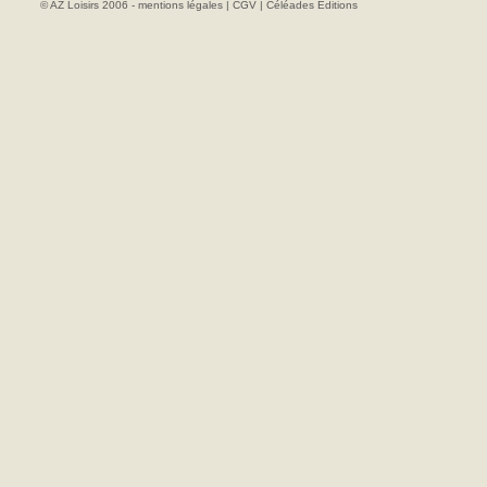
© AZ Loisirs 2006 -
mentions légales
|
CGV
|
Céléades Editions