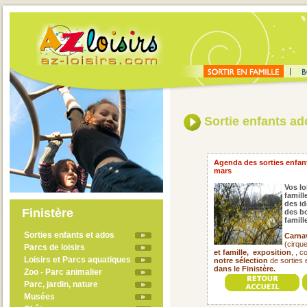
Sortie enfants a
Agenda des sorties enfant
mars
Vos lo
famill
des id
Finistère
des bo
famil
Sorties enfants et ados
Carna
(cirqu
Parcs de loisirs
et famille,
exposition
, , 
Loisirs et Parcs aquatiques
notre sélection
de sorties 
dans le Finistère.
Zoo - Parc animalier
Parc, jardin, nature
Musées