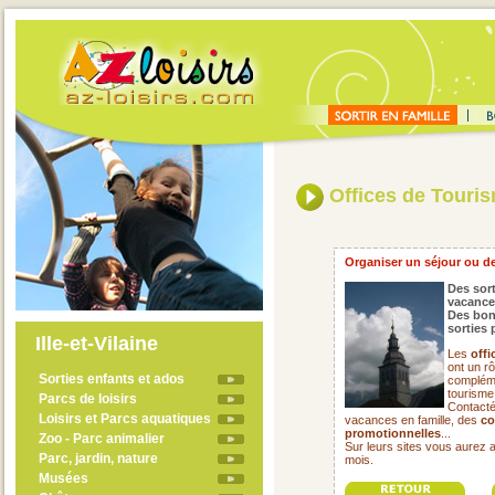
Offices de Touri
Organiser un séjour ou de
Des sort
vacance
Des bon
sorties 
Ille-et-Vilaine
Les
offi
ont un rô
Sorties enfants et ados
compléme
tourisme
Parcs de loisirs
Contacté
Loisirs et Parcs aquatiques
vacances en famille, des
co
promotionnelles
...
Zoo - Parc animalier
Sur leurs sites vous aurez 
Parc, jardin, nature
mois.
Musées