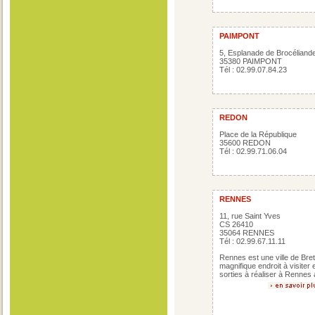
PAIMPONT
5, Esplanade de Brocéliand
35380 PAIMPONT
Tél : 02.99.07.84.23
REDON
Place de la République
35600 REDON
Tél : 02.99.71.06.04
RENNES
11, rue Saint Yves
CS 26410
35064 RENNES
Tél : 02.99.67.11.11
Rennes est une ville de Bre
magnifique endroit à visiter 
sorties à réaliser à Rennes a