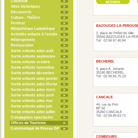
Châteaux
Sites historiques
Découverte
Culture - Théâtre
Festival
BAZOUGES-LA-PEROUS
Médiathèque Ludothèque
2, place de l'Hôtel de Ville
Activités enfants à l'année
35560 BAZOUGES-LA-PE
Hébergement
Tél : 02.99.97.40.94
Restauration
Sortie enfants ados août
Sortie enfants septembre
BECHEREL
Sortie enfants octobre
Sortie enfants novembre
9, place A. Jehanin
35190 BECHEREL
Sortie enfants décembre
Tél : 02.99.66.75.23
Sortie enfants ados janvier
Sortie enfants ados février
Sortie enfants ados mars
Sortie enfants ados avril
CANCALE
Sortie enfants ados mai
44, rue du Port
Sortie enfants ados juin
BP 50
Sortie enfants ados juillet
35260 CANCALE
Tél : 02.99.89.63.72
Compagnies spectacles
Offices de Tourisme
Communiqué de Presse DP
COMBOURG