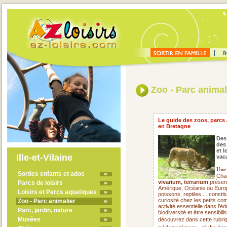
Zoo - Parc animal
Le guide des zoos, parcs 
en Bretagne
Des
des
et l
Ille-et-Vilaine
vaca
Une 
Sorties enfants et ados
Cha
vivarium, terrarium
présent
Parcs de loisirs
Amérique, Océanie ou Europ
Loisirs et Parcs aquatiques
poissons, reptiles.... consti
curiosité chez les petits c
Zoo - Parc animalier
activité essentielle dans l’
Parc, jardin, nature
biodiversité et être sensibi
Musées
découvrez dans cette rubriq