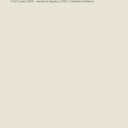
© AZ Loisirs 2006 -
mentions légales
|
CGV
|
Céléades Editions