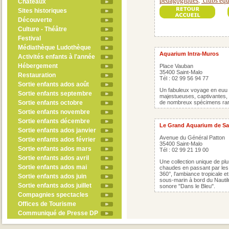
pédagogiques
clubs équ
,
Châteaux
Sites historiques
Découverte
Culture - Théâtre
Festival
Médiathèque Ludothèque
Aquarium Intra-Muros
Activités enfants à l'année
Hébergement
Place Vauban
35400 Saint-Malo
Restauration
Tél : 02 99 56 94 77
Sortie enfants ados août
Un fabuleux voyage en euu
Sortie enfants septembre
majestueuses, captivantes, 
Sortie enfants octobre
de nombreux spécimens rar
Sortie enfants novembre
Sortie enfants décembre
Le Grand Aquarium de Sa
Sortie enfants ados janvier
Avenue du Général Patton
Sortie enfants ados février
35400 Saint-Malo
Sortie enfants ados mars
Tél : 02 99 21 19 00
Sortie enfants ados avril
Une collection unique de p
Sortie enfants ados mai
chaudes en passant par les
360°, l'ambiance tropicale 
Sortie enfants ados juin
sous-marin à bord du Nautilu
Sortie enfants ados juillet
sonore "Dans le Bleu".
Compagnies spectacles
Offices de Tourisme
Communiqué de Presse DP