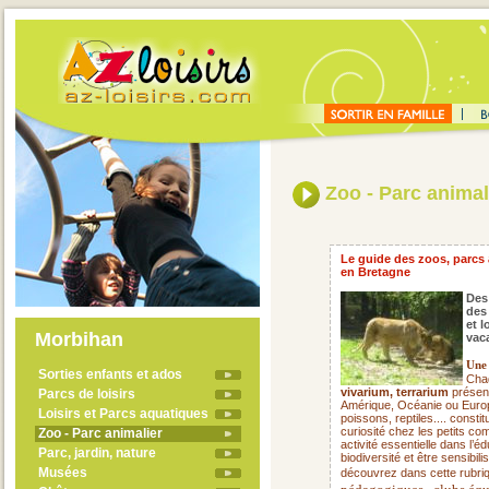
Zoo - Parc animal
Le guide des zoos, parcs 
en Bretagne
Des
des
et l
Morbihan
vac
Une 
Sorties enfants et ados
Cha
vivarium, terrarium
présent
Parcs de loisirs
Amérique, Océanie ou Europ
Loisirs et Parcs aquatiques
poissons, reptiles.... consti
curiosité chez les petits c
Zoo - Parc animalier
activité essentielle dans l’
Parc, jardin, nature
biodiversité et être sensibi
Musées
découvrez dans cette rubriq