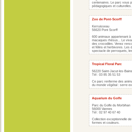
centenaires. Le parc vous 
pédagogiques et culturelles.
Zoo de Pont-Scorff
Kerruisseau
56620 Pont Scorff
600 animaux appartenant à 
macaques rhésus... Le vivar
des crocodiles. Venez renc
et félins et herbivores. Les 
spectacle de perroquets, le
Tropical Floral Parc
56220 Saint-Jacut-les-Bain
Tél : 03 85 35 51 53
Ce parc renferme des animau
du monde végétal : serre exo
Aquarium du Golfe
Parc du Golfe du Morbihan
56000 Vannes
Tél : 02 97 40 67 40
Collection exceptionnelle d
formes et couleurs.