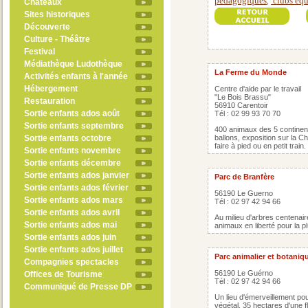
pédagogiques
clubs équ
,
Châteaux
Sites historiques
Découverte
Culture - Théâtre
Festival
Médiathèque Ludothèque
La Ferme du Monde
Activités enfants à l'année
Hébergement
Centre d'aide par le travail
"Le Bois Brassu"
Restauration
56910 Carentoir
Sortie enfants ados août
Tél : 02 99 93 70 70
Sortie enfants septembre
400 animaux des 5 continent
Sortie enfants octobre
ballons, exposition sur la C
faire à pied ou en petit train.
Sortie enfants novembre
Sortie enfants décembre
Sortie enfants ados janvier
Parc de Branfère
Sortie enfants ados février
56190 Le Guerno
Sortie enfants ados mars
Tél : 02 97 42 94 66
Sortie enfants ados avril
Au milieu d'arbres centenai
Sortie enfants ados mai
animaux en liberté pour la plu
Sortie enfants ados juin
Sortie enfants ados juillet
Parc animalier et botaniq
Compagnies spectacles
56190 Le Guérno
Offices de Tourisme
Tél : 02 97 42 94 66
Communiqué de Presse DP
Un lieu d'émerveillement po
végétal. 35 hectares d'une f