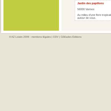
Jardin des papillons
56000 Vannes
Au milieu d'une flore tropica
autour de vous.
© AZ Loisirs 2006 -
mentions légales
|
CGV
|
Céléades Editions