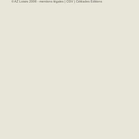
© AZ Loisirs 2006 -
mentions légales
|
CGV
|
Céléades Editions