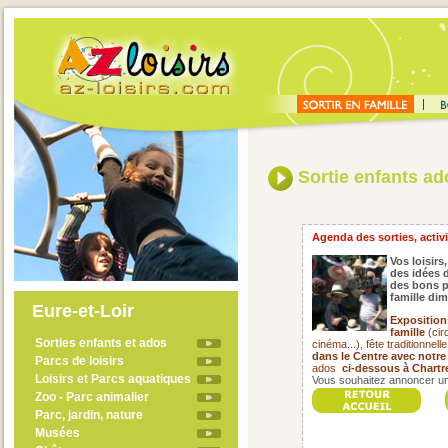
Sortie enfants ado
Agenda des sorties, activit
Vos loisirs,
des idées d
des bons p
famille di
Eure-et-Loir
Exposition
famille
(cir
Sorties enfants et ados
cinéma...), fête traditionnell
dans le Centre avec notre
Parcs de loisirs
ados
ci-dessous à Chartre
Loisirs et Parcs aquatiques
Vous souhaitez annoncer un 
Zoo - Parc animalier
Parc, jardin, nature
Musées