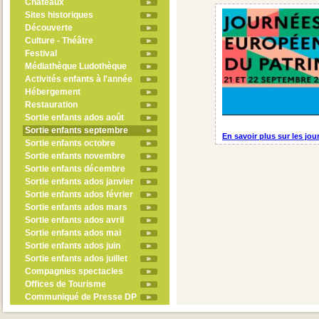
Châteaux
Sites historiques
Découverte
Culture - Théâtre
Festival
Médiathèque Ludothèque
Activités enfants à l'année
Hébergement
Restauration
Sortie enfants ados août
Sortie enfants septembre
En savoir plus sur les jo
Sortie enfants octobre
Sortie enfants novembre
Sortie enfants décembre
Sortie enfants ados janvier
Sortie enfants ados février
Sortie enfants ados mars
Sortie enfants ados avril
Sortie enfants ados mai
Sortie enfants ados juin
Sortie enfants ados juillet
Compagnies spectacles
Offices de Tourisme
Communiqué de Presse DP