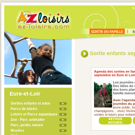
Sortie enfants s
Agenda des sorties en fami
septembre en Eure et Loir
Les journées 
Des idées de 
des bons plan
Eure-et-Loir
famille mercr
Avec l’agenda 
Sorties enfants et ados
journées du p
jeune public, ba
Parcs de loisirs
champignons... vivez l’évé
Loisirs et Parcs aquatiques
sorties et loisirs pour enfa
Zoo - Parc animalier
Parc, jardin, nature
Musées