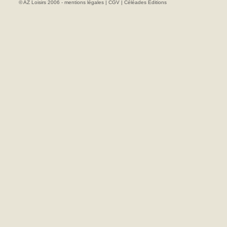
© AZ Loisirs 2006 -
mentions légales
|
CGV
|
Céléades Editions