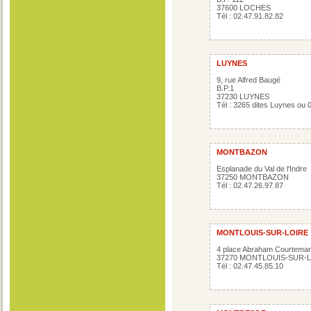
37600 LOCHES
Tél : 02.47.91.82.82
LUYNES
9, rue Alfred Baugé
B.P.1
37230 LUYNES
Tél : 3265 dites Luynes ou 
MONTBAZON
Esplanade du Val de l'Indre
37250 MONTBAZON
Tél : 02.47.26.97.87
MONTLOUIS-SUR-LOIRE
4 place Abraham Courtema
37270 MONTLOUIS-SUR-
Tél : 02.47.45.85.10