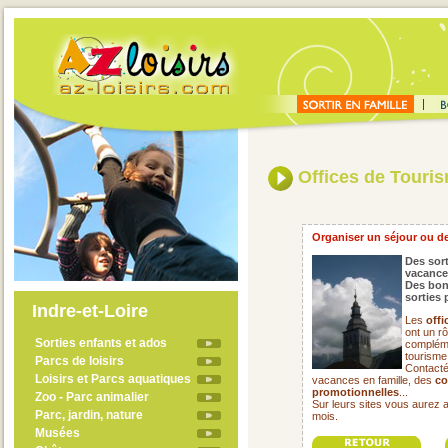
Offices de Touri
Organiser un séjour ou de
Des sort
vacance
Des bon
sorties 
Indre-et-Loire
Les
offi
ont un rô
Sorties enfants et ados
compléme
tourisme
Parcs de loisirs
Contacté
Loisirs et Parcs aquatiques
vacances en famille, des
co
promotionnelles
...
Zoo - Parc animalier
Sur leurs sites vous aurez 
Parc, jardin, nature
mois.
Musées