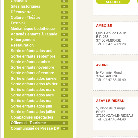
Châteaux
Sites historiques
Découverte
Culture - Théâtre
Festival
AMBOISE
Médiathèque Ludothèque
Quai Gen. de Gaulle
Activités enfants à l'année
B.P. 233
Hébergement
37400 AMBOISE
Tél : 02.47.57.09.28
Restauration
Sortie enfants ados août
Sortie enfants septembre
Sortie enfants octobre
AVOINE
Sortie enfants novembre
le Pommier Rond
Sortie enfants décembre
37420 AVOINE
Sortie enfants ados janvier
Tél : 02.47.58.45.40
Sortie enfants ados février
Sortie enfants ados mars
Sortie enfants ados avril
Sortie enfants ados mai
AZAY-LE-RIDEAU
Sortie enfants ados juin
5, Place de l'Europe
Sortie enfants ados juillet
BP 57
37190 AZAY-LE-RIDEAU
Compagnies spectacles
Tél : 02.47.45.44.40
Offices de Tourisme
Communiqué de Presse DP