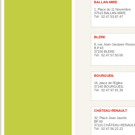
BALLAN-MIRE
1, Place du 11 Novembre
37510 BALLAN-MIRE
Tél : 02.47.53.87.47
BLERE
8, rue Jean-Jacques Rous
B.P.43
37150 BLERE
Tél : 02.47.57.93.00
BOURGUEIL
16, place de l'Eglise
37140 BOURGUEIL
Tél : 02.47.97.91.39
CHÂTEAU-RENAULT
32, Place Jean Jaurès
BP 60
37110 CHÂTEAU-RENAUL
Tél : 02.47.56.22.22