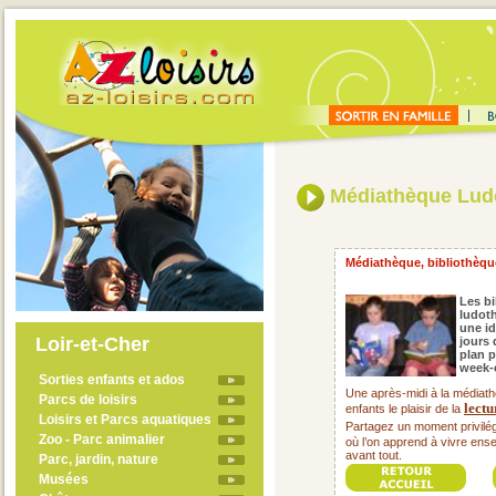
Médiathèque Lud
Médiathèque, bibliothèque
Les b
ludot
une id
Loir-et-Cher
jours 
plan p
week-e
Sorties enfants et ados
Une après-midi à la médiath
Parcs de loisirs
lectu
enfants le plaisir de la
Loisirs et Parcs aquatiques
Partagez un moment privilég
Zoo - Parc animalier
où l’on apprend à vivre ens
avant tout.
Parc, jardin, nature
Musées