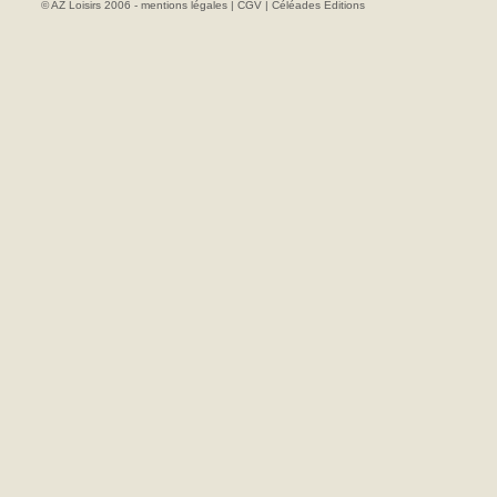
© AZ Loisirs 2006 -
mentions légales
|
CGV
|
Céléades Editions