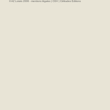
© AZ Loisirs 2006 -
mentions légales
|
CGV
|
Céléades Editions