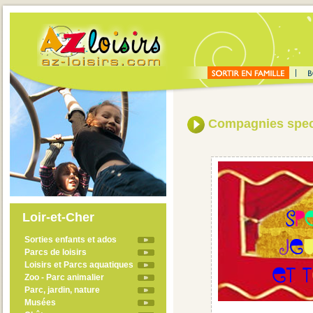
Compagnies spec
Loir-et-Cher
Sorties enfants et ados
Parcs de loisirs
Loisirs et Parcs aquatiques
Zoo - Parc animalier
Parc, jardin, nature
Musées