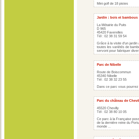
Mini golf de 18 pistes
Jardin : bois et bambous
La Métairie du Puits
D 965
45420 Faverelles
Tél : 02 38 31 59 54
Grâce à la visite d'un jard
toutes les variétés de bam
servont pour fabriquer diver
Parc de Nibelle
Route de Boiscommun
45340 Nibelle
Tél : 02 38 32 23 55
Dans ce parc vous pourrez p
Parc du château de Chevil
45520 Chevilly
Tél : 02 38 80 10 05
Ce parc à la Française poss
de la dernière reine du Portu
monde ...