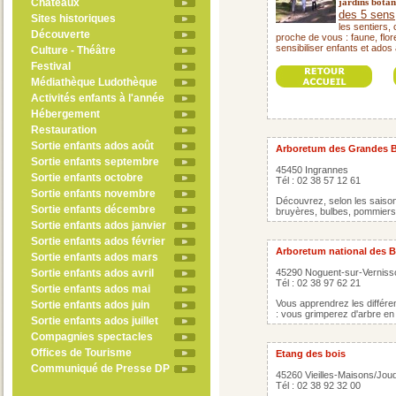
Châteaux
jardins botan
des 5 sens
Sites historiques
les sentiers,
Découverte
proche de vous : faune, flore
sensibiliser enfants et ados 
Culture - Théâtre
Festival
Médiathèque Ludothèque
Activités enfants à l'année
Hébergement
Restauration
Sortie enfants ados août
Arboretum des Grandes B
Sortie enfants septembre
45450 Ingrannes
Sortie enfants octobre
Tél : 02 38 57 12 61
Sortie enfants novembre
Découvrez, selon les saison
Sortie enfants décembre
bruyères, bulbes, pommiers,
Sortie enfants ados janvier
Sortie enfants ados février
Arboretum national des B
Sortie enfants ados mars
Sortie enfants ados avril
45290 Noguent-sur-Verniss
Tél : 02 38 97 62 21
Sortie enfants ados mai
Vous apprendrez les différe
Sortie enfants ados juin
: vous grimperez d'arbre en 
Sortie enfants ados juillet
Compagnies spectacles
Offices de Tourisme
Etang des bois
Communiqué de Presse DP
45260 Vieilles-Maisons/Jou
Tél : 02 38 92 32 00