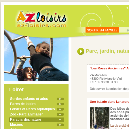
Parc, jardin, natu
"Les Roses Anciennes" A
ZA Morailles
45300 Pithiviers-le-Vieil
Tél : 02 38 30 01 30
Loiret
Découvrez la collection de p
Sorties enfants et ados
Une balade dans la nature, 
Parcs de loisirs
Des idées de
Loisirs et Parcs aquatiques
des bons pla
Zoo - Parc animalier
activités de
vacances dan
Parc, jardin, nature
Musées
La diversité 