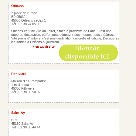
Orléans
2 place de l'Etape
BP 95632
45056 Orléans cedex 1
Tél : 02 38 24 05 05
Orléans est une ville du Loiret, située à proximité de Paris. C'est une
superbe destination, où l'on peut découvrir des musées, des théâtres...
Ville pleine d'histoire, c'est une destination culturelle et ludique. Découvrez
les sorties à Orléans aujourd'hui !
Pithiviers
Maison "Les Ramparts"
1 mail ouest
45300 Pithiviers
Tél : 02 38 30 50 02
Saint-Ay
BP 5
45130 Saint-Ay
Tél : 02 38 88 44 44