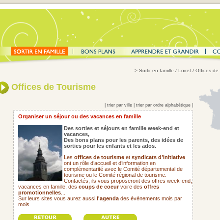
>
Sortir en famille
/ Loiret / Offices d
Offices de Tourisme
|
trier par ville
|
trier par ordre alphabétique
|
Organiser un séjour ou des vacances en famille
Des sorties et séjours en famille week-end et
vacances,
Des bons plans pour les parents,
des idées de
sorties pour les enfants et les ados.
Les
offices de tourisme
et
syndicats d’initiative
ont un rôle d’accueil et d’information en
complémentarité avec le Comité départemental de
tourisme ou le Comité régional de tourisme.
Contactés, ils vous proposeront des offres week-end,
vacances en famille, des
coups de coeur
voire des
offres
promotionnelles
...
Sur leurs sites vous aurez aussi
l'agenda
des événements mois par
mois.