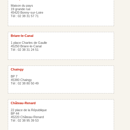
Maison du pays
19 grande rue
45420 Bonny-sur-Loire
Tél : 02 38 31 57 71
Briare-le-Canal
1 place Charles de Gaulle
45250 Briare-le-Canal
Tél : 02 38 31 24 51
Chaingy
BP 7
45380 Chaingy
Tél : 02 38 80 50 49
Château-Renard
22 place de la République
BP 44
45220 Château-Renard
Tél : 02 38 95 39 53