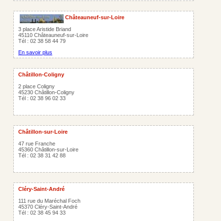
Châteauneuf-sur-Loire
3 place Aristide Briand
45110 Châteauneuf-sur-Loire
Tél : 02 38 58 44 79
En savoir plus
Châtillon-Coligny
2 place Coligny
45230 Châtillon-Coligny
Tél : 02 38 96 02 33
Châtillon-sur-Loire
47 rue Franche
45360 Châtillon-sur-Loire
Tél : 02 38 31 42 88
Cléry-Saint-André
111 rue du Maréchal Foch
45370 Cléry-Saint-André
Tél : 02 38 45 94 33