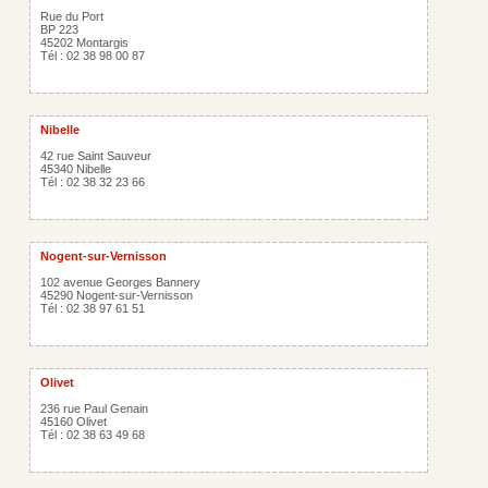
Rue du Port
BP 223
45202 Montargis
Tél : 02 38 98 00 87
Nibelle
42 rue Saint Sauveur
45340 Nibelle
Tél : 02 38 32 23 66
Nogent-sur-Vernisson
102 avenue Georges Bannery
45290 Nogent-sur-Vernisson
Tél : 02 38 97 61 51
Olivet
236 rue Paul Genain
45160 Olivet
Tél : 02 38 63 49 68