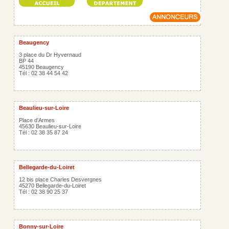
Beaugency
3 place du Dr Hyvernaud
BP 44
45190 Beaugency
Tél : 02 38 44 54 42
Beaulieu-sur-Loire
Place d'Armes
45630 Beaulieu-sur-Loire
Tél : 02 38 35 87 24
Bellegarde-du-Loiret
12 bis place Charles Desvergnes
45270 Bellegarde-du-Loiret
Tél : 02 38 90 25 37
Bonny-sur-Loire