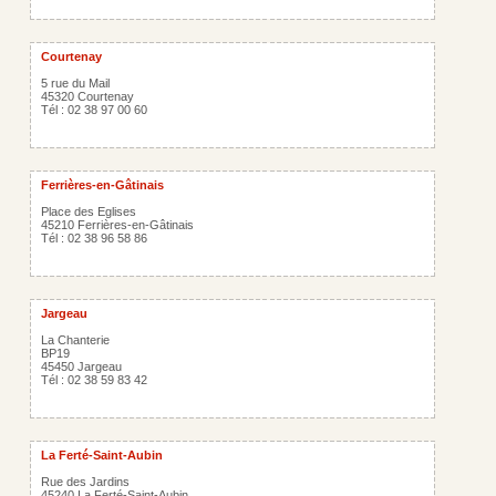
Courtenay
5 rue du Mail
45320 Courtenay
Tél : 02 38 97 00 60
Ferrières-en-Gâtinais
Place des Eglises
45210 Ferrières-en-Gâtinais
Tél : 02 38 96 58 86
Jargeau
La Chanterie
BP19
45450 Jargeau
Tél : 02 38 59 83 42
La Ferté-Saint-Aubin
Rue des Jardins
45240 La Ferté-Saint-Aubin