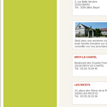
2, rue Belle Verrière
10310 BAYEL
Tél : 3265 dites Bayel
Situé dans une ancienne chap
toute l'année (horaires sur
conseiller sur vos prochains
ERVY-LE-CHATEL
Boulevard des Grands Fos
10130 ERVY-LE-CHATEL
Tél : 03.25.70.04.45
LES-RICEYS
14, place des Héros de la 
10340 LES-RICEYS
Tél : 03.25.29.15.38