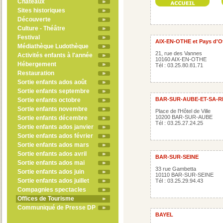
Châteaux
Sites historiques
Découverte
Culture - Théâtre
Festival
AIX-EN-OTHE et Pays d'Ot
Médiathèque Ludothèque
21, rue des Vannes
Activités enfants à l'année
10160 AIX-EN-OTHE
Hébergement
Tél : 03.25.80.81.71
Restauration
Sortie enfants ados août
Sortie enfants septembre
BAR-SUR-AUBE-ET-SA-R
Sortie enfants octobre
Sortie enfants novembre
Place de l'Hôtel de Ville
10200 BAR-SUR-AUBE
Sortie enfants décembre
Tél : 03.25.27.24.25
Sortie enfants ados janvier
Sortie enfants ados février
Sortie enfants ados mars
Sortie enfants ados avril
BAR-SUR-SEINE
Sortie enfants ados mai
33 rue Gambetta
Sortie enfants ados juin
10110 BAR-SUR-SEINE
Sortie enfants ados juillet
Tél : 03.25.29.94.43
Compagnies spectacles
Offices de Tourisme
Communiqué de Presse DP
BAYEL