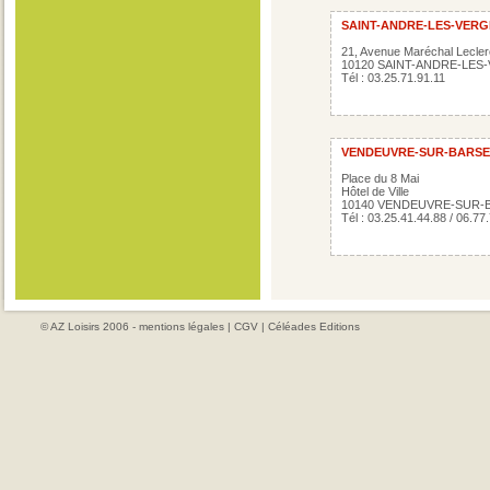
SAINT-ANDRE-LES-VER
21, Avenue Maréchal Lecler
10120 SAINT-ANDRE-LES
Tél : 03.25.71.91.11
VENDEUVRE-SUR-BARSE
Place du 8 Mai
Hôtel de Ville
10140 VENDEUVRE-SUR-
Tél : 03.25.41.44.88 / 06.77
© AZ Loisirs 2006 -
mentions légales
|
CGV
|
Céléades Editions