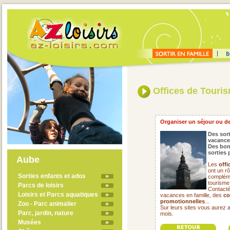
Offices de Touri
Organiser un séjour ou de
Des sort
vacance
Des bon
sorties 
Aube
Les
offi
ont un rô
Sorties enfants et ados
compléme
tourisme
Parcs de loisirs
Contacté
Loisirs et Parcs aquatiques
vacances en famille, des
co
promotionnelles
...
Zoo - Parc animalier
Sur leurs sites vous aurez 
Parc, jardin, nature
mois.
Musées