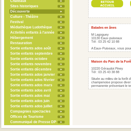
Châteaux
Sites historiques
Découverte
Culture - Théâtre
Festival
Médiathèque Ludothèque
Balades en ânes
Activités enfants à l'année
M Lagoguey
Hébergement
10130 Eaux-puiseaux
Tél : 03 25 42 10 88
Restauration
Sortie enfants ados août
A Eaux-Puiseaux, vous pourr
Sortie enfants septembre
Sortie enfants octobre
Maison du Parc de la Forê
Sortie enfants novembre
10220 Géraudot Piney
Sortie enfants décembre
Tél : 03 25 43 38 88
Sortie enfants ados janvier
Située au milieu de la forêt 
Sortie enfants ados février
champenoise propose divers
Sortie enfants ados mars
permanente présentant le ter
Sortie enfants ados avril
Sortie enfants ados mai
Sortie enfants ados juin
Sortie enfants ados juillet
Compagnies spectacles
Offices de Tourisme
Communiqué de Presse DP