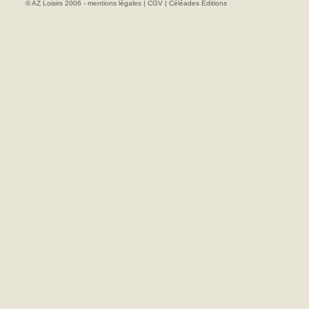
© AZ Loisirs 2006 -
mentions légales
|
CGV
|
Céléades Editions