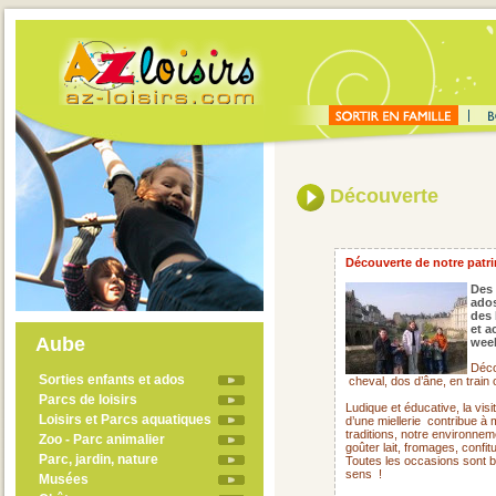
Découverte
Découverte de notre patrim
Des 
ado
des 
et a
Aube
week
Déco
Sorties enfants et ados
cheval, dos d’âne, en train
Parcs de loisirs
Ludique et éducative, la visi
Loisirs et Parcs aquatiques
d’une miellerie
contribue à 
traditions, notre environne
Zoo - Parc animalier
goûter lait, fromages, confit
Parc, jardin, nature
Toutes les occasions sont 
sens !
Musées